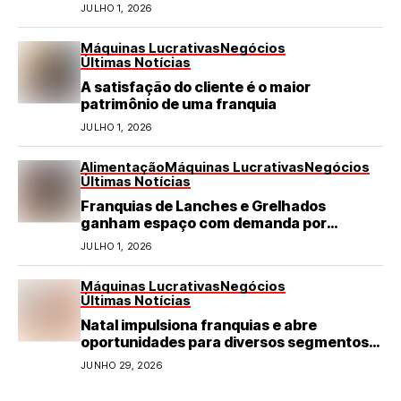
turismo em negócio de destaque no RN
JULHO 1, 2026
Máquinas Lucrativas
Negócios
Últimas Notícias
A satisfação do cliente é o maior
patrimônio de uma franquia
JULHO 1, 2026
Alimentação
Máquinas Lucrativas
Negócios
Últimas Notícias
Franquias de Lanches e Grelhados
ganham espaço com demanda por
refeições rápidas e de qualidade
JULHO 1, 2026
Máquinas Lucrativas
Negócios
Últimas Notícias
Natal impulsiona franquias e abre
oportunidades para diversos segmentos
do varejo
JUNHO 29, 2026