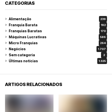
CATEGORIAS
Alimentação
239
Franquia Barata
192
Franquias Baratas
170
Máquinas Lucrativas
586
Micro Franquias
264
Negócios
1.707
Sem categoria
2
Últimas notícias
1.325
ARTIGOS RELACIONADOS