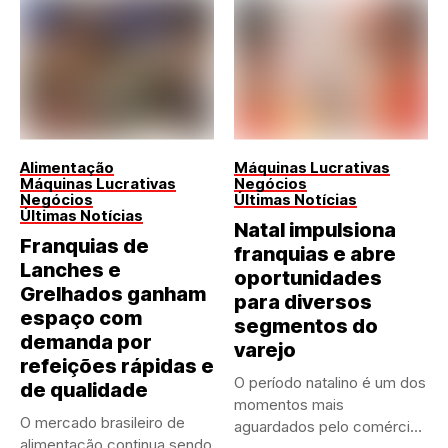
Alimentação
Máquinas Lucrativas
Máquinas Lucrativas
Negócios
Negócios
Últimas Notícias
Últimas Notícias
Natal impulsiona
Franquias de
franquias e abre
Lanches e
oportunidades
Grelhados ganham
para diversos
espaço com
segmentos do
demanda por
varejo
refeições rápidas e
O período natalino é um dos
de qualidade
momentos mais
O mercado brasileiro de
aguardados pelo comércio
alimentação continua sendo