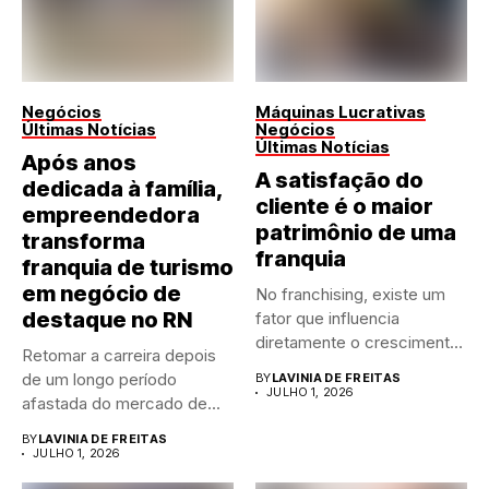
Negócios
Máquinas Lucrativas
Últimas Notícias
Negócios
Últimas Notícias
Após anos
A satisfação do
dedicada à família,
cliente é o maior
empreendedora
patrimônio de uma
transforma
franquia
franquia de turismo
em negócio de
No franchising, existe um
destaque no RN
fator que influencia
diretamente o crescimento
Retomar a carreira depois
de qualquer...
de um longo período
BY
LAVINIA DE FREITAS
JULHO 1, 2026
afastada do mercado de...
BY
LAVINIA DE FREITAS
JULHO 1, 2026