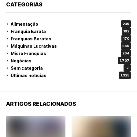
CATEGORIAS
Alimentação
239
Franquia Barata
192
Franquias Baratas
170
Máquinas Lucrativas
586
Micro Franquias
264
Negócios
1.707
Sem categoria
2
Últimas notícias
1.325
ARTIGOS RELACIONADOS