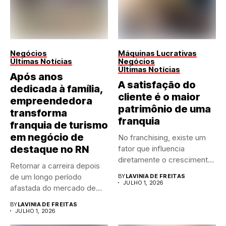
Negócios
Máquinas Lucrativas
Últimas Notícias
Negócios
Últimas Notícias
Após anos
A satisfação do
dedicada à família,
cliente é o maior
empreendedora
patrimônio de uma
transforma
franquia
franquia de turismo
em negócio de
No franchising, existe um
destaque no RN
fator que influencia
diretamente o crescimento
Retomar a carreira depois
de qualquer...
de um longo período
BY
LAVINIA DE FREITAS
JULHO 1, 2026
afastada do mercado de...
BY
LAVINIA DE FREITAS
JULHO 1, 2026