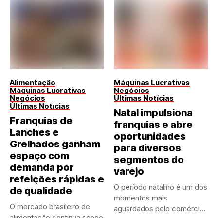
Alimentação
Máquinas Lucrativas
Máquinas Lucrativas
Negócios
Negócios
Últimas Notícias
Últimas Notícias
Natal impulsiona
Franquias de
franquias e abre
Lanches e
oportunidades
Grelhados ganham
para diversos
espaço com
segmentos do
demanda por
varejo
refeições rápidas e
O período natalino é um dos
de qualidade
momentos mais
O mercado brasileiro de
aguardados pelo comércio
alimentação continua sendo