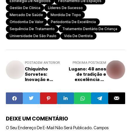
Estratégia De Negócios
Fechamento De Espaços
Gestão De Clinica
Líderes De Sucesso
Mercado De Saúde
Mordida De Topo
Ortodontia De Valor
Periodontia De Excelência
Sequência De Tratamento
Tratamento Dentário De Criança
Universidade De São Paulo
Vida De Dentista
POSTAGEM ANTERIOR
PRÓXIMA POSTAGEM
Chiquinho
Lugano: 48 anos
Sorvetes:
de tradição e
Inovação e
excelência no
Suporte aos
chocolate
Franqueados
artesanal
Impulsionam
Crescimento
DEIXE UM COMENTÁRIO
O Seu Endereço De E-Mail Não Será Publicado.
Campos