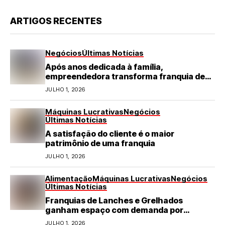
ARTIGOS RECENTES
Negócios
Últimas Notícias
Após anos dedicada à família,
empreendedora transforma franquia de
turismo em negócio de destaque no RN
JULHO 1, 2026
Máquinas Lucrativas
Negócios
Últimas Notícias
A satisfação do cliente é o maior
patrimônio de uma franquia
JULHO 1, 2026
Alimentação
Máquinas Lucrativas
Negócios
Últimas Notícias
Franquias de Lanches e Grelhados
ganham espaço com demanda por
refeições rápidas e de qualidade
JULHO 1, 2026