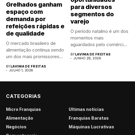
Grelhados ganham
para diversos
espaço com
segmentos do
demanda por
varejo
refeições rápidas e
O período natalino é um dos
de qualidade
momentos mais
O mercado brasileiro de
aguardados pelo comércio
alimentação continua sendo
brasileiro....
BY
LAVINIA DE FREITAS
um dos mais promissores
JUNHO 29, 2026
para...
BY
LAVINIA DE FREITAS
JULHO 1, 2026
CATEGORIAS
Micro Franquias
Últimas notícias
Alimentação
Franquias Baratas
Negócios
Máquinas Lucrativas