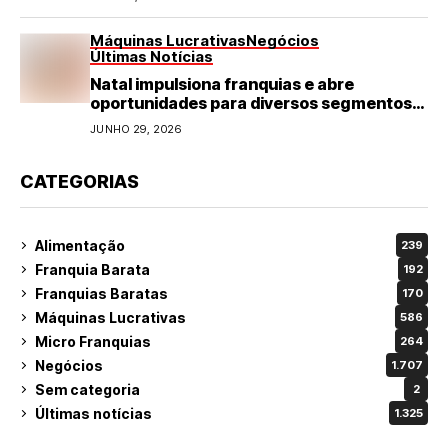
Máquinas Lucrativas
Negócios
Últimas Notícias
Natal impulsiona franquias e abre
oportunidades para diversos segmentos
do varejo
JUNHO 29, 2026
CATEGORIAS
Alimentação
239
Franquia Barata
192
Franquias Baratas
170
Máquinas Lucrativas
586
Micro Franquias
264
Negócios
1.707
Sem categoria
2
Últimas notícias
1.325