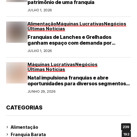
patrimônio de uma franquia
JULHO 1, 2026
Alimentação
Máquinas Lucrativas
Negócios
Últimas Notícias
Franquias de Lanches e Grelhados
ganham espaço com demanda por
refeições rápidas e de qualidade
JULHO 1, 2026
Máquinas Lucrativas
Negócios
Últimas Notícias
Natal impulsiona franquias e abre
oportunidades para diversos segmentos
do varejo
JUNHO 29, 2026
CATEGORIAS
Alimentação
239
Franquia Barata
192