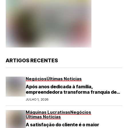
ARTIGOS RECENTES
Negócios
Últimas Notícias
Após anos dedicada à família,
empreendedora transforma franquia de
turismo em negócio de destaque no RN
JULHO 1, 2026
Máquinas Lucrativas
Negócios
Últimas Notícias
A satisfação do cliente é o maior