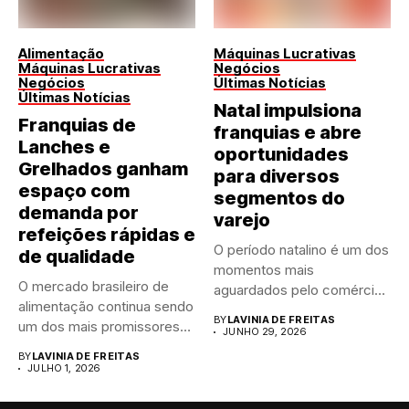
Alimentação
Máquinas Lucrativas
Máquinas Lucrativas
Negócios
Negócios
Últimas Notícias
Últimas Notícias
Natal impulsiona
Franquias de
franquias e abre
Lanches e
oportunidades
Grelhados ganham
para diversos
espaço com
segmentos do
demanda por
varejo
refeições rápidas e
O período natalino é um dos
de qualidade
momentos mais
O mercado brasileiro de
aguardados pelo comércio
alimentação continua sendo
brasileiro....
BY
LAVINIA DE FREITAS
um dos mais promissores
JUNHO 29, 2026
para...
BY
LAVINIA DE FREITAS
JULHO 1, 2026