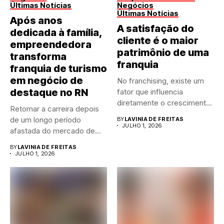
Últimas Notícias
Negócios
Últimas Notícias
Após anos
A satisfação do
dedicada à família,
cliente é o maior
empreendedora
patrimônio de uma
transforma
franquia
franquia de turismo
em negócio de
No franchising, existe um
destaque no RN
fator que influencia
diretamente o crescimento
Retomar a carreira depois
de qualquer...
de um longo período
BY
LAVINIA DE FREITAS
JULHO 1, 2026
afastada do mercado de...
BY
LAVINIA DE FREITAS
JULHO 1, 2026