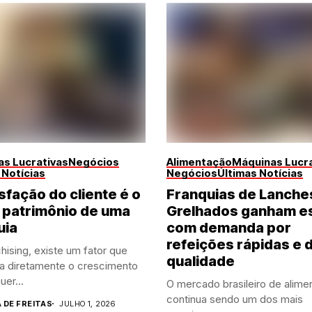
s Lucrativas
Negócios
Alimentação
Máquinas Lucra
 Notícias
Negócios
Últimas Notícias
sfação do cliente é o
Franquias de Lanche
 patrimônio de uma
Grelhados ganham e
uia
com demanda por
refeições rápidas e 
hising, existe um fator que
qualidade
ia diretamente o crescimento
uer...
O mercado brasileiro de alime
continua sendo um dos mais
A DE FREITAS
JULHO 1, 2026