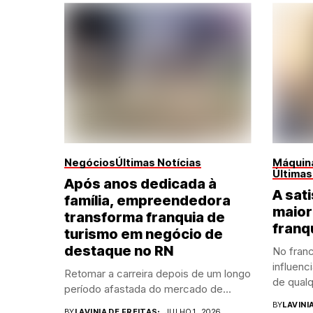
Negócios
Últimas Notícias
Máquina
Últimas
Após anos dedicada à
A sati
família, empreendedora
maior
transforma franquia de
franq
turismo em negócio de
destaque no RN
No franc
influenc
Retomar a carreira depois de um longo
de qualq
período afastada do mercado de...
BY
LAVINI
BY
LAVINIA DE FREITAS
JULHO 1, 2026