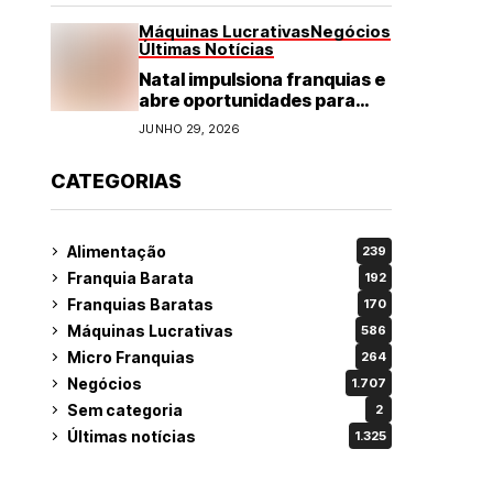
Máquinas Lucrativas
Negócios
Últimas Notícias
Natal impulsiona franquias e
abre oportunidades para
diversos segmentos do
JUNHO 29, 2026
varejo
CATEGORIAS
Alimentação
239
Franquia Barata
192
Franquias Baratas
170
Máquinas Lucrativas
586
Micro Franquias
264
Negócios
1.707
Sem categoria
2
Últimas notícias
1.325