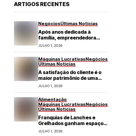
ARTIGOS RECENTES
Negócios
Últimas Notícias
Após anos dedicada à
família, empreendedora
transforma franquia de
JULHO 1, 2026
turismo em negócio de
destaque no RN
Máquinas Lucrativas
Negócios
Últimas Notícias
A satisfação do cliente é o
maior patrimônio de uma
franquia
JULHO 1, 2026
Alimentação
Máquinas Lucrativas
Negócios
Últimas Notícias
Franquias de Lanches e
Grelhados ganham espaço
com demanda por refeições
JULHO 1, 2026
rápidas e de qualidade