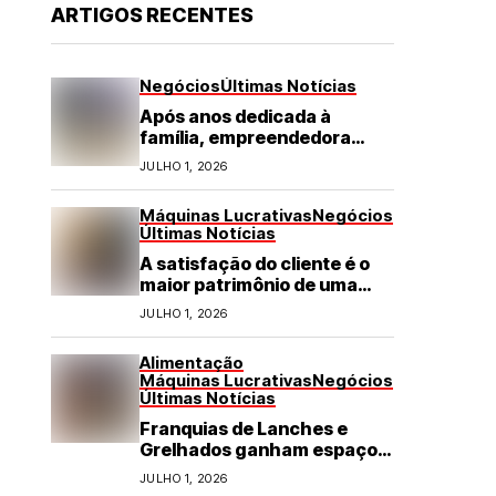
ARTIGOS RECENTES
Negócios
Últimas Notícias
Após anos dedicada à
família, empreendedora
transforma franquia de
JULHO 1, 2026
turismo em negócio de
destaque no RN
Máquinas Lucrativas
Negócios
Últimas Notícias
A satisfação do cliente é o
maior patrimônio de uma
franquia
JULHO 1, 2026
Alimentação
Máquinas Lucrativas
Negócios
Últimas Notícias
Franquias de Lanches e
Grelhados ganham espaço
com demanda por refeições
JULHO 1, 2026
rápidas e de qualidade