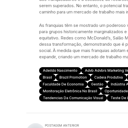
serem superados. No entanto, o potencial tra
caminho para um mercado de trabalho mais i
As franquias têm se mostrado um poderoso veí
para grupos historicamente marginalizados 
equitativo. Redes como McDonald’s, Salão Ma
dessa transformação, demonstrando que é po
social. À medida que mais franquias adotam 
expandir, criando um mercado de trabalho mai
Adeildo Nascimento
Advb Advbrs Marketing V
Brasil
Brazil Promotion
Cadeia Produtiva
Faculdade De Economia
Gestão
Indústria 
Monitoração Eletrônica No Brasil
Oportunidade
Tendencias Da Comunicação Visual
Teste De 
POSTAGEM ANTERIOR