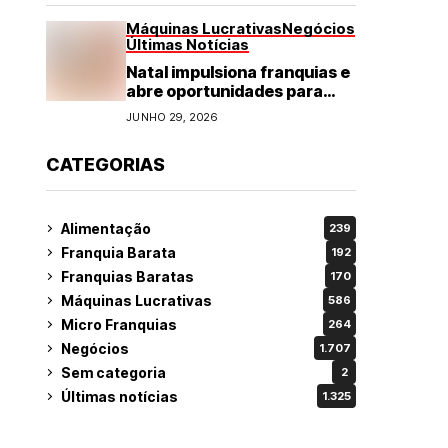
Máquinas Lucrativas
Negócios
Últimas Notícias
Natal impulsiona franquias e
abre oportunidades para
diversos segmentos do
JUNHO 29, 2026
varejo
CATEGORIAS
Alimentação
239
Franquia Barata
192
Franquias Baratas
170
Máquinas Lucrativas
586
Micro Franquias
264
Negócios
1.707
Sem categoria
2
Últimas notícias
1.325