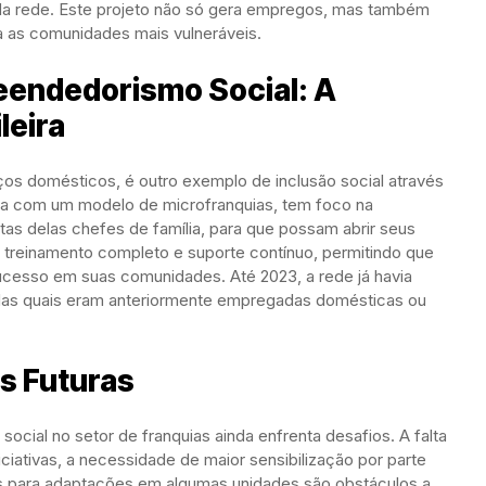
 da rede. Este projeto não só gera empregos, mas também
 as comunidades mais vulneráveis.
eendedorismo Social: A
leira
viços domésticos, é outro exemplo de inclusão social através
a com um modelo de microfranquias, tem foco na
tas delas chefes de família, para que possam abrir seus
e treinamento completo e suporte contínuo, permitindo que
cesso em suas comunidades. Até 2023, a rede já havia
 das quais eram anteriormente empregadas domésticas ou
s Futuras
social no setor de franquias ainda enfrenta desafios. A falta
iciativas, a necessidade de maior sensibilização por parte
s para adaptações em algumas unidades são obstáculos a