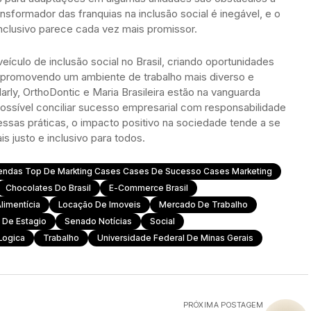
nsformador das franquias na inclusão social é inegável, e o
nclusivo parece cada vez mais promissor.
culo de inclusão social no Brasil, criando oportunidades
e promovendo um ambiente de trabalho mais diverso e
rly, OrthoDontic e Maria Brasileira estão na vanguarda
ssível conciliar sucesso empresarial com responsabilidade
essas práticas, o impacto positivo na sociedade tende a se
s justo e inclusivo para todos.
endas Top De Markting Cases Cases De Sucesso Cases Marketing
Chocolates Do Brasil
E-Commerce Brasil
Alimentícia
Locação De Imoveis
Mercado De Trabalho
 De Estagio
Senado Notícias
Social
Logica
Trabalho
Universidade Federal De Minas Gerais
PRÓXIMA POSTAGEM