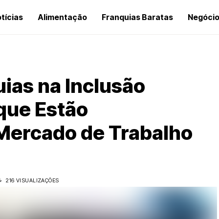
tícias
Alimentação
Franquias Baratas
Negóci
uias na Inclusão
 que Estão
Mercado de Trabalho
S
216 VISUALIZAÇÕES