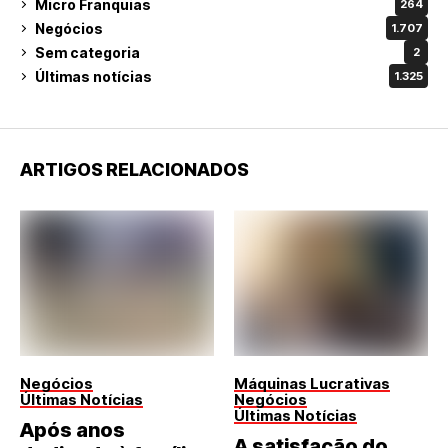
Micro Franquias
264
Negócios
1.707
Sem categoria
2
Últimas notícias
1.325
ARTIGOS RELACIONADOS
Negócios
Máquinas Lucrativas
Últimas Notícias
Negócios
Últimas Notícias
Após anos
A satisfação do