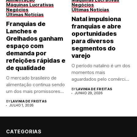
Máquinas Lucrativas
Negócios
Negócios
Últimas Notícias
Últimas Notícias
Natal impulsiona
Franquias de
franquias e abre
Lanches e
oportunidades
Grelhados ganham
para diversos
espaço com
segmentos do
demanda por
varejo
refeições rápidas e
O período natalino é um dos
de qualidade
momentos mais
O mercado brasileiro de
aguardados pelo comércio
alimentação continua sendo
brasileiro....
BY
LAVINIA DE FREITAS
um dos mais promissores
JUNHO 29, 2026
para...
BY
LAVINIA DE FREITAS
JULHO 1, 2026
CATEGORIAS