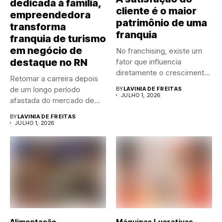
dedicada à família,
cliente é o maior
empreendedora
patrimônio de uma
transforma
franquia
franquia de turismo
em negócio de
No franchising, existe um
destaque no RN
fator que influencia
diretamente o crescimento
Retomar a carreira depois
de qualquer...
de um longo período
BY
LAVINIA DE FREITAS
JULHO 1, 2026
afastada do mercado de...
BY
LAVINIA DE FREITAS
JULHO 1, 2026
Alimentação
Máquinas Lucrativas