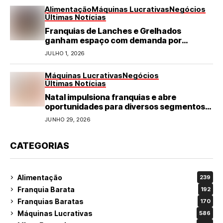
Alimentação
Máquinas Lucrativas
Negócios
Últimas Notícias
Franquias de Lanches e Grelhados
ganham espaço com demanda por
refeições rápidas e de qualidade
JULHO 1, 2026
Máquinas Lucrativas
Negócios
Últimas Notícias
Natal impulsiona franquias e abre
oportunidades para diversos segmentos
do varejo
JUNHO 29, 2026
CATEGORIAS
Alimentação
239
Franquia Barata
192
Franquias Baratas
170
Máquinas Lucrativas
586