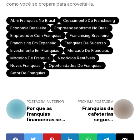
como você se prepara para aproveitá-la.
Abrir Franquias No Brasil
Crescimento Do Franchising
Economia Brasileira
Empreendedorismo No Brasil
Empreender Com Franquias
Franchising Brasileiro
Franchising Em Expansão
Franquias De Sucesso
Investimento Em Franquias
Mercado De Franquias
Modelos De Franquia
Negócios Rentáveis
Novas Franquias
Oportunidades De Franquias
Setor De Franquias
POSTAGEM ANTERIOR
PRÓXIMA POSTAGEM
Por que as
Franquias de
franquias
cafeterias
financeiras se
seguem
tornaram uma
aquecidas e
aposta
rentáveis em
estratégica para
2026