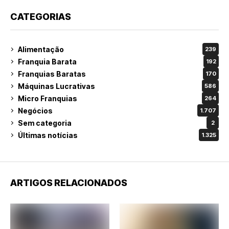
CATEGORIAS
Alimentação
239
Franquia Barata
192
Franquias Baratas
170
Máquinas Lucrativas
586
Micro Franquias
264
Negócios
1.707
Sem categoria
2
Últimas notícias
1.325
ARTIGOS RELACIONADOS