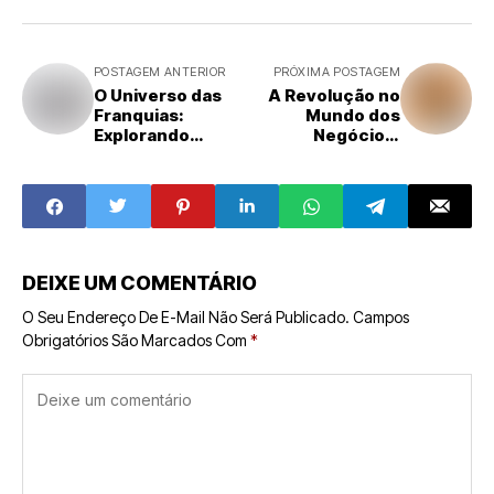
POSTAGEM ANTERIOR
PRÓXIMA POSTAGEM
O Universo das
A Revolução no
Franquias:
Mundo dos
Explorando
Negócios:
Diferentes
Tendências e
Modelos de
Inovações que
Negócio
Estão
Transformando o
Mercado
DEIXE UM COMENTÁRIO
O Seu Endereço De E-Mail Não Será Publicado.
Campos
Obrigatórios São Marcados Com
*