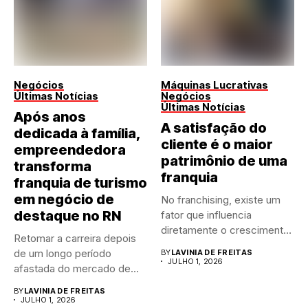
Negócios
Máquinas Lucrativas
Últimas Notícias
Negócios
Últimas Notícias
Após anos
A satisfação do
dedicada à família,
cliente é o maior
empreendedora
patrimônio de uma
transforma
franquia
franquia de turismo
em negócio de
No franchising, existe um
destaque no RN
fator que influencia
diretamente o crescimento
Retomar a carreira depois
de qualquer...
de um longo período
BY
LAVINIA DE FREITAS
JULHO 1, 2026
afastada do mercado de...
BY
LAVINIA DE FREITAS
JULHO 1, 2026