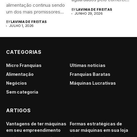
alimentação continua sendo
brasileiro....
BY
LAVINIA DE FREITAS
um dos mais promissores
JUNHO 29, 2026
para...
BY
LAVINIA DE FREITAS
JULHO 1, 2026
CATEGORIAS
Micro Franquias
Últimas notícias
Alimentação
Franquias Baratas
Negócios
Máquinas Lucrativas
Sem categoria
ARTIGOS
Vantagens de ter máquinas
Formas estratégicas de
em seu empreendimento
usar máquinas em sua loja