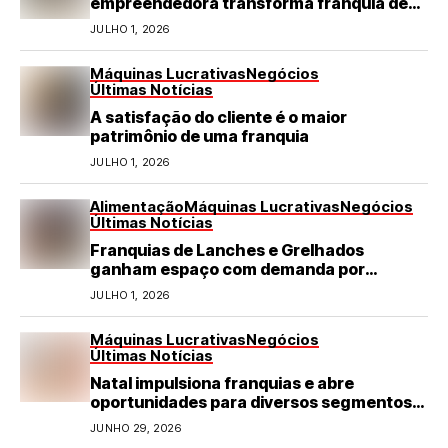
empreendedora transforma franquia de
turismo em negócio de destaque no RN
JULHO 1, 2026
Máquinas Lucrativas
Negócios
Últimas Notícias
A satisfação do cliente é o maior
patrimônio de uma franquia
JULHO 1, 2026
Alimentação
Máquinas Lucrativas
Negócios
Últimas Notícias
Franquias de Lanches e Grelhados
ganham espaço com demanda por
refeições rápidas e de qualidade
JULHO 1, 2026
Máquinas Lucrativas
Negócios
Últimas Notícias
Natal impulsiona franquias e abre
oportunidades para diversos segmentos
do varejo
JUNHO 29, 2026