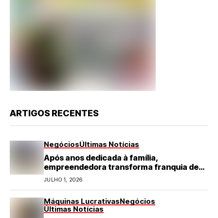
ARTIGOS RECENTES
Negócios
Últimas Notícias
Após anos dedicada à família,
empreendedora transforma franquia de
turismo em negócio de destaque no RN
JULHO 1, 2026
Máquinas Lucrativas
Negócios
Últimas Notícias