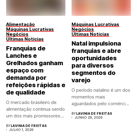
Alimentação
Máquinas Lucrativas
Máquinas Lucrativas
Negócios
Negócios
Últimas Notícias
Últimas Notícias
Natal impulsiona
Franquias de
franquias e abre
Lanches e
oportunidades
Grelhados ganham
para diversos
espaço com
segmentos do
demanda por
varejo
refeições rápidas e
O período natalino é um dos
de qualidade
momentos mais
O mercado brasileiro de
aguardados pelo comércio
alimentação continua sendo
brasileiro....
BY
LAVINIA DE FREITAS
um dos mais promissores
JUNHO 29, 2026
para...
BY
LAVINIA DE FREITAS
JULHO 1, 2026