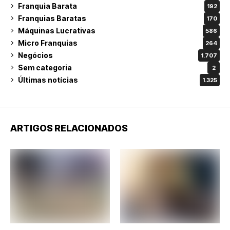
Franquia Barata
192
Franquias Baratas
170
Máquinas Lucrativas
586
Micro Franquias
264
Negócios
1.707
Sem categoria
2
Últimas notícias
1.325
ARTIGOS RELACIONADOS