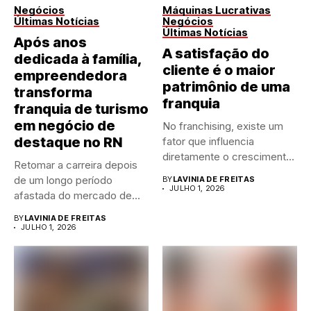
Negócios
Máquinas Lucrativas
Últimas Notícias
Negócios
Últimas Notícias
Após anos
A satisfação do
dedicada à família,
cliente é o maior
empreendedora
patrimônio de uma
transforma
franquia
franquia de turismo
em negócio de
No franchising, existe um
destaque no RN
fator que influencia
diretamente o crescimento
Retomar a carreira depois
de qualquer...
de um longo período
BY
LAVINIA DE FREITAS
JULHO 1, 2026
afastada do mercado de...
BY
LAVINIA DE FREITAS
JULHO 1, 2026