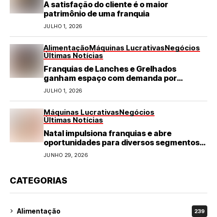
A satisfação do cliente é o maior
patrimônio de uma franquia
JULHO 1, 2026
Alimentação
Máquinas Lucrativas
Negócios
Últimas Notícias
Franquias de Lanches e Grelhados
ganham espaço com demanda por
refeições rápidas e de qualidade
JULHO 1, 2026
Máquinas Lucrativas
Negócios
Últimas Notícias
Natal impulsiona franquias e abre
oportunidades para diversos segmentos
do varejo
JUNHO 29, 2026
CATEGORIAS
Alimentação
239