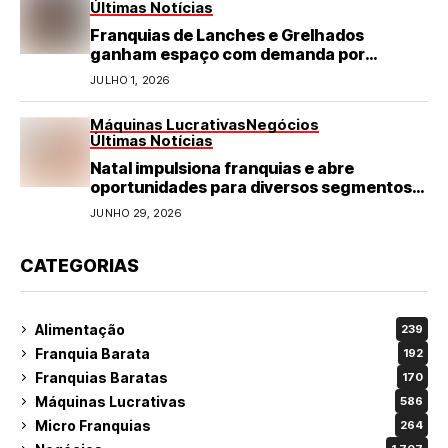
Últimas Notícias
Franquias de Lanches e Grelhados
ganham espaço com demanda por
refeições rápidas e de qualidade
JULHO 1, 2026
Máquinas Lucrativas
Negócios
Últimas Notícias
Natal impulsiona franquias e abre
oportunidades para diversos segmentos
do varejo
JUNHO 29, 2026
CATEGORIAS
Alimentação
239
Franquia Barata
192
Franquias Baratas
170
Máquinas Lucrativas
586
Micro Franquias
264