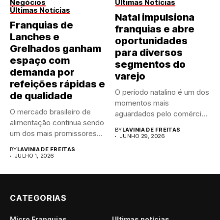
Negócios
Últimas Notícias
Últimas Notícias
Natal impulsiona
Franquias de
franquias e abre
Lanches e
oportunidades
Grelhados ganham
para diversos
espaço com
segmentos do
demanda por
varejo
refeições rápidas e
O período natalino é um dos
de qualidade
momentos mais
O mercado brasileiro de
aguardados pelo comércio
alimentação continua sendo
brasileiro....
BY
LAVINIA DE FREITAS
um dos mais promissores
JUNHO 29, 2026
para...
BY
LAVINIA DE FREITAS
JULHO 1, 2026
CATEGORIAS
Micro Franquias
Últimas notícias