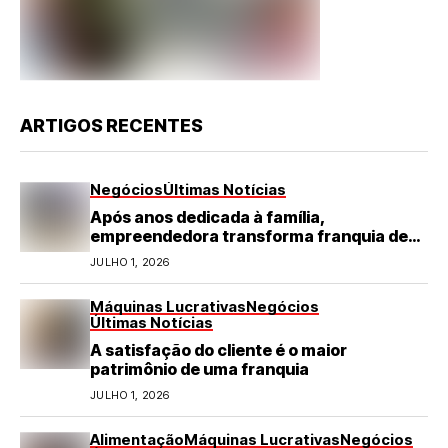
ARTIGOS RECENTES
Negócios
Últimas Notícias
Após anos dedicada à família,
empreendedora transforma franquia de
turismo em negócio de destaque no RN
JULHO 1, 2026
Máquinas Lucrativas
Negócios
Últimas Notícias
A satisfação do cliente é o maior
patrimônio de uma franquia
JULHO 1, 2026
Alimentação
Máquinas Lucrativas
Negócios