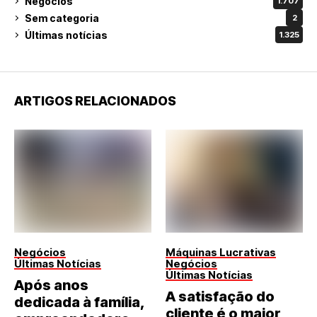
Negócios
1.707
Sem categoria
2
Últimas notícias
1.325
ARTIGOS RELACIONADOS
Negócios
Máquinas Lucrativas
Últimas Notícias
Negócios
Últimas Notícias
Após anos
A satisfação do
dedicada à família,
cliente é o maior