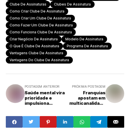
Clube De Assinaturas
Clubes De Assinatura
Como Criar Clube De Assinatura
Como Criar Um Clube De Assinatura
Como Fazer Um Clube De Assinatura
Como Funciona Clube De Assinatura
Criar Negócio De Assinatura
Modelo De Assinatura
O Que É Clube De Assinatura
Programa De Assinatura
Vantagens Clube De Assinatura
Vantagens Do Clube De Assinatura
POSTAGEM ANTERIOR
PRÓXIMA POSTAGEM
Saúde mental vira
Franquias
prioridade e
apostam em
impulsiona
multicanalidade
franquias
para conquistar o
especializadas no
consumidor
bem-estar
híbrido
emocional