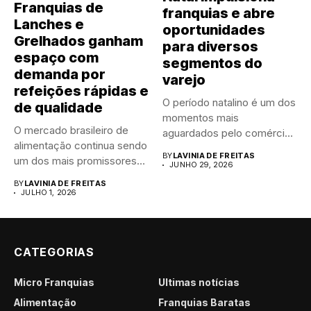
Franquias de
franquias e abre
Lanches e
oportunidades
Grelhados ganham
para diversos
espaço com
segmentos do
demanda por
varejo
refeições rápidas e
O período natalino é um dos
de qualidade
momentos mais
O mercado brasileiro de
aguardados pelo comércio
alimentação continua sendo
brasileiro....
BY
LAVINIA DE FREITAS
um dos mais promissores
JUNHO 29, 2026
para...
BY
LAVINIA DE FREITAS
JULHO 1, 2026
CATEGORIAS
Micro Franquias
Últimas notícias
Alimentação
Franquias Baratas