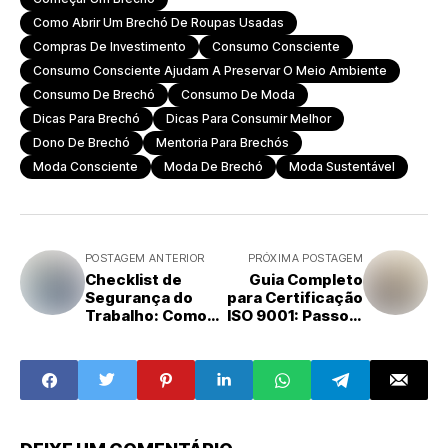
Como Abrir Um Brechó De Roupas Usadas
Compras De Investimento
Consumo Consciente
Consumo Consciente Ajudam A Preservar O Meio Ambiente
Consumo De Brechó
Consumo De Moda
Dicas Para Brechó
Dicas Para Consumir Melhor
Dono De Brechó
Mentoria Para Brechós
Moda Consciente
Moda De Brechó
Moda Sustentável
POSTAGEM ANTERIOR
PRÓXIMA POSTAGEM
Checklist de
Guia Completo
Segurança do
para Certificação
Trabalho: Como
ISO 9001: Passos,
Implementar e os
Benefícios e
5 Maiores
Implementação
Benefícios