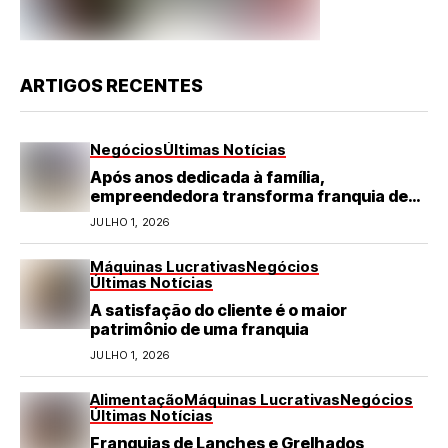
ARTIGOS RECENTES
Negócios
Últimas Notícias
Após anos dedicada à família,
empreendedora transforma franquia de
turismo em negócio de destaque no RN
JULHO 1, 2026
Máquinas Lucrativas
Negócios
Últimas Notícias
A satisfação do cliente é o maior
patrimônio de uma franquia
JULHO 1, 2026
Alimentação
Máquinas Lucrativas
Negócios
Últimas Notícias
Franquias de Lanches e Grelhados