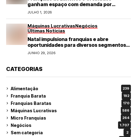
ganham espaço com demanda por
refeições rápidas e de qualidade
JULHO 1, 2026
Máquinas Lucrativas
Negócios
Últimas Notícias
Natal impulsiona franquias e abre
oportunidades para diversos segmentos
do varejo
JUNHO 29, 2026
CATEGORIAS
Alimentação
239
Franquia Barata
192
Franquias Baratas
170
Máquinas Lucrativas
586
Micro Franquias
264
Negócios
1.707
Sem categoria
2