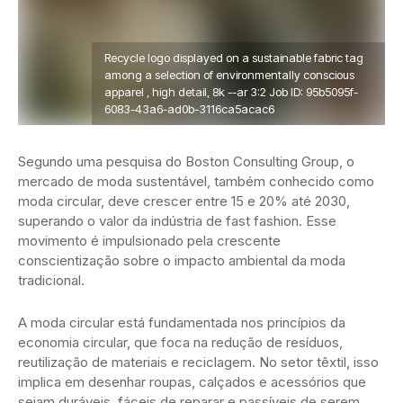
Recycle logo displayed on a sustainable fabric tag
among a selection of environmentally conscious
apparel , high detail, 8k --ar 3:2 Job ID: 95b5095f-
6083-43a6-ad0b-3116ca5acac6
Segundo uma pesquisa do Boston Consulting Group, o
mercado de moda sustentável, também conhecido como
moda circular, deve crescer entre 15 e 20% até 2030,
superando o valor da indústria de fast fashion. Esse
movimento é impulsionado pela crescente
conscientização sobre o impacto ambiental da moda
tradicional.
A moda circular está fundamentada nos princípios da
economia circular, que foca na redução de resíduos,
reutilização de materiais e reciclagem. No setor têxtil, isso
implica em desenhar roupas, calçados e acessórios que
sejam duráveis, fáceis de reparar e passíveis de serem