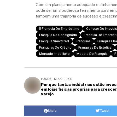
Com um planejamento adequado e alinhamento 
pode ser uma poderosa ferramenta para emp
também uma trajetória de sucesso e crescim
5 Franquia De Empréstimo
Corretor De Imoveis
Franquia De Consignado
Franquia De Emprest
Franquia Smartcred
Franquias
Franquias Ba
Franquias De Crédito
Franquias De Estética
Mercado Imobiliário
Modelo De Franquia
R
POSTAGEM ANTERIOR
Por que tantas indústrias estão inves
em lojas físicas próprias para cresce
varejo
Share
Tweet