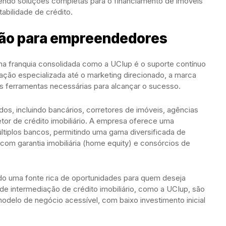
cendo soluções completas para o financiamento de imóveis
tabilidade de crédito.
ção para empreendedores
a franquia consolidada como a UCIup é o suporte contínuo
ção especializada até o marketing direcionado, a marca
 ferramentas necessárias para alcançar o sucesso.
dos, incluindo bancários, corretores de imóveis, agências
 setor de crédito imobiliário. A empresa oferece uma
últiplos bancos, permitindo uma gama diversificada de
 com garantia imobiliária (home equity) e consórcios de
endo uma fonte rica de oportunidades para quem deseja
 de intermediação de crédito imobiliário, como a UCIup, são
elo de negócio acessível, com baixo investimento inicial