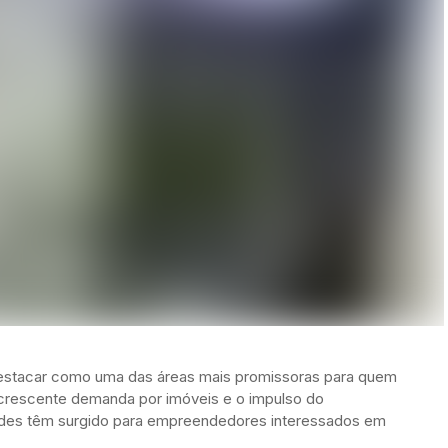
e destacar como uma das áreas mais promissoras para quem
a crescente demanda por imóveis e o impulso do
dades têm surgido para empreendedores interessados em