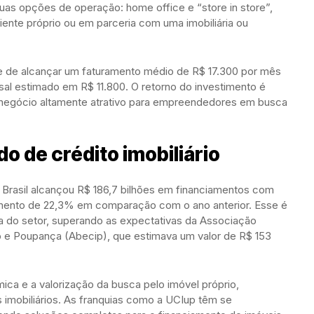
duas opções de operação: home office e “store in store”,
nte próprio ou em parceria com uma imobiliária ou
e de alcançar um faturamento médio de R$ 17.300 por mês
al estimado em R$ 11.800. O retorno do investimento é
negócio altamente atrativo para empreendedores em busca
 de crédito imobiliário
o Brasil alcançou R$ 186,7 bilhões em financiamentos com
mento de 22,3% em comparação com o ano anterior. Esse é
ia do setor, superando as expectativas da Associação
rio e Poupança (Abecip), que estimava um valor de R$ 153
ca e a valorização da busca pelo imóvel próprio,
imobiliários. As franquias como a UCIup têm se