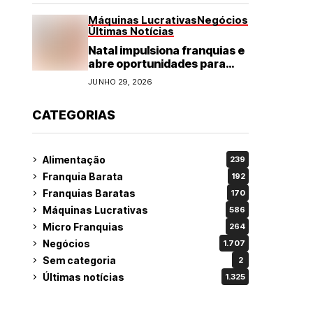
Máquinas Lucrativas
Negócios
Últimas Notícias
Natal impulsiona franquias e
abre oportunidades para
diversos segmentos do
JUNHO 29, 2026
varejo
CATEGORIAS
Alimentação
239
Franquia Barata
192
Franquias Baratas
170
Máquinas Lucrativas
586
Micro Franquias
264
Negócios
1.707
Sem categoria
2
Últimas notícias
1.325