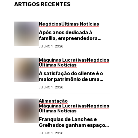
ARTIGOS RECENTES
Negócios
Últimas Notícias
Após anos dedicada à
família, empreendedora
transforma franquia de
JULHO 1, 2026
turismo em negócio de
destaque no RN
Máquinas Lucrativas
Negócios
Últimas Notícias
A satisfação do cliente é o
maior patrimônio de uma
franquia
JULHO 1, 2026
Alimentação
Máquinas Lucrativas
Negócios
Últimas Notícias
Franquias de Lanches e
Grelhados ganham espaço
com demanda por refeições
JULHO 1, 2026
rápidas e de qualidade