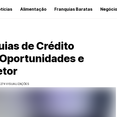
tícias
Alimentação
Franquias Baratas
Negóci
ias de Crédito
s Oportunidades e
etor
274 VISUALIZAÇÕES