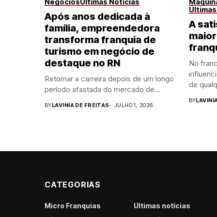
Negócios
Últimas Notícias
Máquina
Últimas
Após anos dedicada à
A sati
família, empreendedora
maior
transforma franquia de
franq
turismo em negócio de
destaque no RN
No franc
influenc
Retomar a carreira depois de um longo
de qualq
período afastada do mercado de...
BY
LAVINI
BY
LAVINIA DE FREITAS
JULHO 1, 2026
CATEGORIAS
Micro Franquias
Últimas notícias