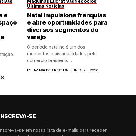
tivas
Máquinas Lucrativas
Negócios
Últimas Notícias
s e
Natal impulsiona franquias
spaço
e abre oportunidades para
diversos segmentos do
de
varejo
O período natalino é um dos
momentos mais aguardados pelo
ntação
comércio brasileiro....
BY
LAVINIA DE FREITAS
JUNHO 29, 2026
026
INSCREVA-SE
Inscreva-se em nossa lista de e-mails para receber