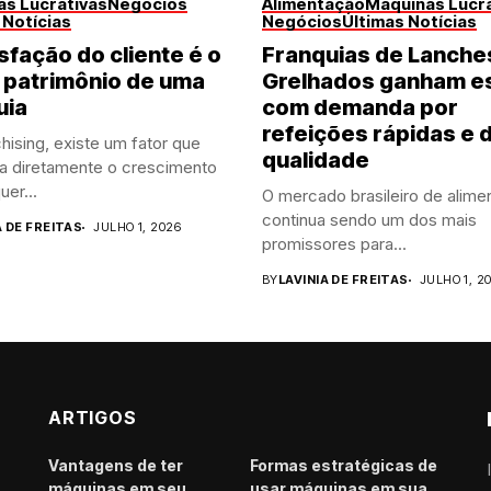
s Lucrativas
Negócios
Alimentação
Máquinas Lucra
 Notícias
Negócios
Últimas Notícias
sfação do cliente é o
Franquias de Lanche
 patrimônio de uma
Grelhados ganham e
uia
com demanda por
refeições rápidas e 
hising, existe um fator que
qualidade
ia diretamente o crescimento
uer...
O mercado brasileiro de alime
continua sendo um dos mais
A DE FREITAS
JULHO 1, 2026
promissores para...
BY
LAVINIA DE FREITAS
JULHO 1, 2
ARTIGOS
Vantagens de ter
Formas estratégicas de
máquinas em seu
usar máquinas em sua