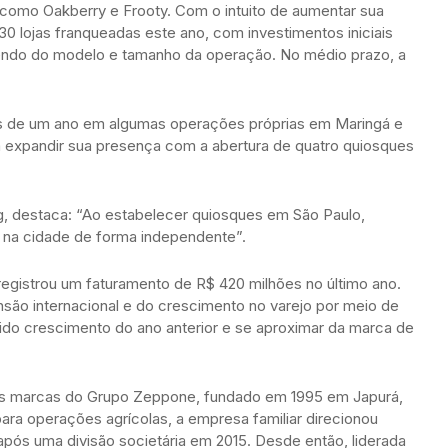
omo Oakberry e Frooty. Com o intuito de aumentar sua
ir 30 lojas franqueadas este ano, com investimentos iniciais
dendo do modelo e tamanho da operação. No médio prazo, a
is de um ano em algumas operações próprias em Maringá e
rá expandir sua presença com a abertura de quatro quiosques
, destaca: “Ao estabelecer quiosques em São Paulo,
a na cidade de forma independente”.
gistrou um faturamento de R$ 420 milhões no último ano.
nsão internacional e do crescimento no varejo por meio de
ápido crescimento do ano anterior e se aproximar da marca de
 das marcas do Grupo Zeppone, fundado em 1995 em Japurá,
 para operações agrícolas, a empresa familiar direcionou
após uma divisão societária em 2015. Desde então, liderada