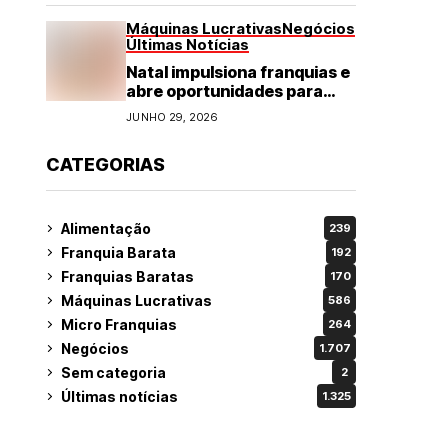
Máquinas Lucrativas
Negócios
Últimas Notícias
Natal impulsiona franquias e
abre oportunidades para
diversos segmentos do
JUNHO 29, 2026
varejo
CATEGORIAS
Alimentação
239
Franquia Barata
192
Franquias Baratas
170
Máquinas Lucrativas
586
Micro Franquias
264
Negócios
1.707
Sem categoria
2
Últimas notícias
1.325