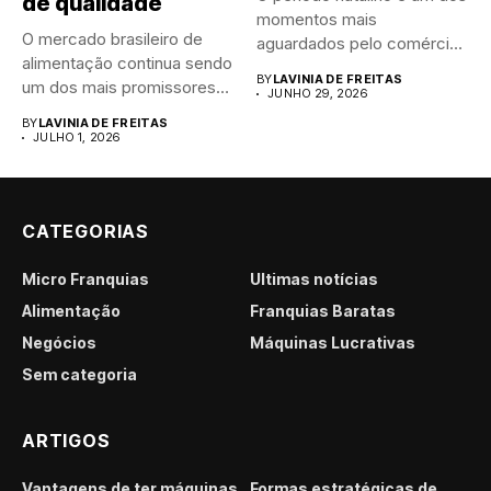
de qualidade
momentos mais
O mercado brasileiro de
aguardados pelo comércio
alimentação continua sendo
brasileiro....
BY
LAVINIA DE FREITAS
um dos mais promissores
JUNHO 29, 2026
para...
BY
LAVINIA DE FREITAS
JULHO 1, 2026
CATEGORIAS
Micro Franquias
Últimas notícias
Alimentação
Franquias Baratas
Negócios
Máquinas Lucrativas
Sem categoria
ARTIGOS
Vantagens de ter máquinas
Formas estratégicas de