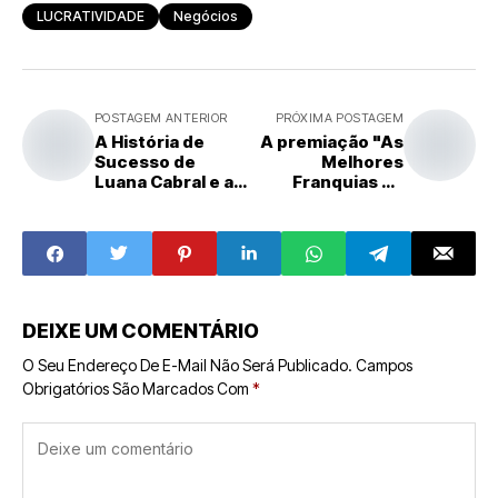
LUCRATIVIDADE
Negócios
POSTAGEM ANTERIOR
PRÓXIMA POSTAGEM
A História de
A premiação "As
Sucesso de
Melhores
Luana Cabral e a
Franquias do
Expansão da Luah
Brasil 2024" da
Semijoias
revista Pequenas
Empresas &
Grandes
Negócios (PEGN)
DEIXE UM COMENTÁRIO
O Seu Endereço De E-Mail Não Será Publicado.
Campos
Obrigatórios São Marcados Com
*