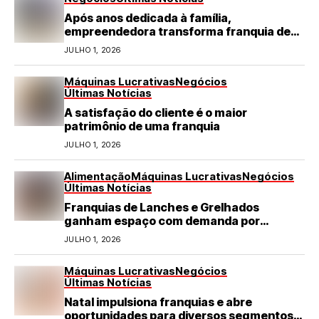
Após anos dedicada à família,
empreendedora transforma franquia de
turismo em negócio de destaque no RN
JULHO 1, 2026
Máquinas Lucrativas
Negócios
Últimas Notícias
A satisfação do cliente é o maior
patrimônio de uma franquia
JULHO 1, 2026
Alimentação
Máquinas Lucrativas
Negócios
Últimas Notícias
Franquias de Lanches e Grelhados
ganham espaço com demanda por
refeições rápidas e de qualidade
JULHO 1, 2026
Máquinas Lucrativas
Negócios
Últimas Notícias
Natal impulsiona franquias e abre
oportunidades para diversos segmentos