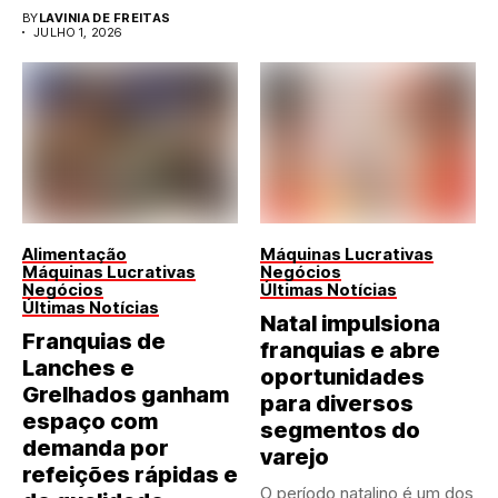
BY
LAVINIA DE FREITAS
JULHO 1, 2026
Alimentação
Máquinas Lucrativas
Máquinas Lucrativas
Negócios
Negócios
Últimas Notícias
Últimas Notícias
Natal impulsiona
Franquias de
franquias e abre
Lanches e
oportunidades
Grelhados ganham
para diversos
espaço com
segmentos do
demanda por
varejo
refeições rápidas e
O período natalino é um dos