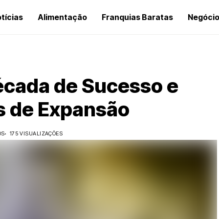
tícias
Alimentação
Franquias Baratas
Negóci
écada de Sucesso e
s de Expansão
OS
175 VISUALIZAÇÕES