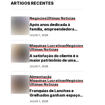
ARTIGOS RECENTES
Negócios
Últimas Notícias
Após anos dedicada à
família, empreendedora
transforma franquia de
JULHO 1, 2026
turismo em negócio de
destaque no RN
Máquinas Lucrativas
Negócios
Últimas Notícias
A satisfação do cliente é o
maior patrimônio de uma
franquia
JULHO 1, 2026
Alimentação
Máquinas Lucrativas
Negócios
Últimas Notícias
Franquias de Lanches e
Grelhados ganham espaço
com demanda por refeições
JULHO 1, 2026
rápidas e de qualidade