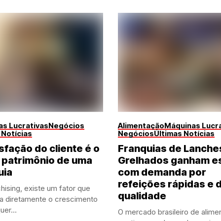
s Lucrativas
Negócios
Alimentação
Máquinas Lucra
 Notícias
Negócios
Últimas Notícias
sfação do cliente é o
Franquias de Lanche
 patrimônio de uma
Grelhados ganham e
uia
com demanda por
refeições rápidas e 
hising, existe um fator que
qualidade
ia diretamente o crescimento
uer...
O mercado brasileiro de alime