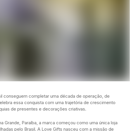
il conseguem completar uma década de operação, de
elebra essa conquista com uma trajetória de crescimento
uias de presentes e decorações criativas.
na Grande, Paraíba, a marca começou como uma única loja
lhadas pelo Brasil. A Love Gifts nasceu com a missão de