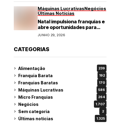
Máquinas Lucrativas
Negócios
Últimas Notícias
Natal impulsiona franquias e
abre oportunidades para
diversos segmentos do
JUNHO 29, 2026
varejo
CATEGORIAS
Alimentação
239
Franquia Barata
192
Franquias Baratas
170
Máquinas Lucrativas
586
Micro Franquias
264
Negócios
1.707
Sem categoria
2
Últimas notícias
1.325