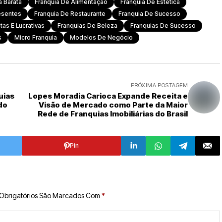
a Barata
Franquia De Alimentação
Franquia De Estética
esentes
Franquia De Restaurante
Franquia De Sucesso
tas E Lucrativas
Franquias De Beleza
Franquias De Sucesso
s
Micro Franquia
Modelos De Negócio
PRÓXIMA POSTAGEM
uias
Lopes Moradia Carioca Expande Receita e
do
Visão de Mercado como Parte da Maior
Rede de Franquias Imobiliárias do Brasil
Pin
Obrigatórios São Marcados Com
*