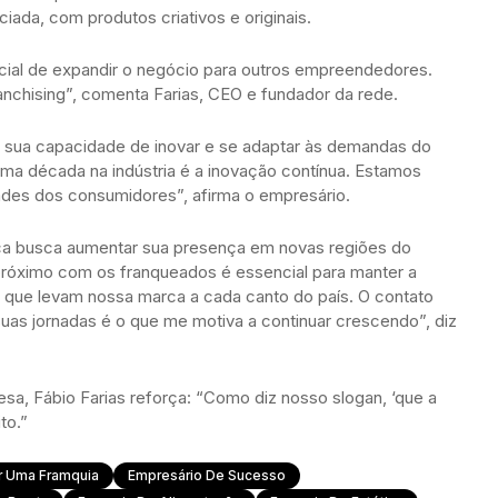
ada, com produtos criativos e originais.
cial de expandir o negócio para outros empreendedores.
nchising”, comenta Farias, CEO e fundador da rede.
à sua capacidade de inovar e se adaptar às demandas do
a década na indústria é a inovação contínua. Estamos
des dos consumidores”, afirma o empresário.
a busca aumentar sua presença em novas regiões do
 próximo com os franqueados é essencial para manter a
 que levam nossa marca a cada canto do país. O contato
s jornadas é o que me motiva a continuar crescendo”, diz
sa, Fábio Farias reforça: “Como diz nosso slogan, ‘que a
to.”
 Uma Framquia
Empresário De Sucesso