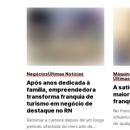
Negócios
Últimas Notícias
Máquina
Últimas
Após anos dedicada à
A sati
família, empreendedora
maior
transforma franquia de
franq
turismo em negócio de
destaque no RN
No franc
influenc
Retomar a carreira depois de um longo
de qualq
período afastada do mercado de...