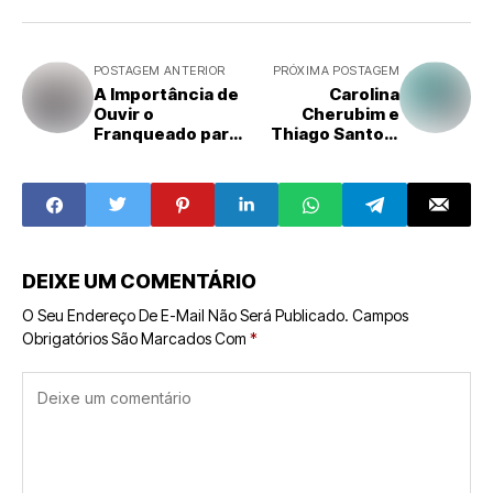
POSTAGEM ANTERIOR
PRÓXIMA POSTAGEM
A Importância de
Carolina
Ouvir o
Cherubim e
Franqueado para
Thiago Santos:
o Crescimento de
Uma História de
uma Rede
Amor, Sucesso e
Inovação na Área
Farmacêutica
DEIXE UM COMENTÁRIO
O Seu Endereço De E-Mail Não Será Publicado.
Campos
Obrigatórios São Marcados Com
*