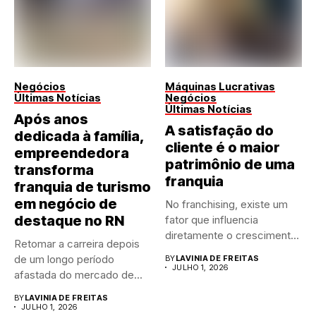
Negócios
Máquinas Lucrativas
Últimas Notícias
Negócios
Últimas Notícias
Após anos
A satisfação do
dedicada à família,
cliente é o maior
empreendedora
patrimônio de uma
transforma
franquia
franquia de turismo
em negócio de
No franchising, existe um
destaque no RN
fator que influencia
diretamente o crescimento
Retomar a carreira depois
de qualquer...
de um longo período
BY
LAVINIA DE FREITAS
JULHO 1, 2026
afastada do mercado de...
BY
LAVINIA DE FREITAS
JULHO 1, 2026