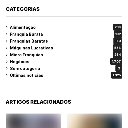
CATEGORIAS
Alimentação
239
Franquia Barata
192
Franquias Baratas
170
Máquinas Lucrativas
586
Micro Franquias
264
Negócios
1.707
Sem categoria
2
Últimas notícias
1.325
ARTIGOS RELACIONADOS