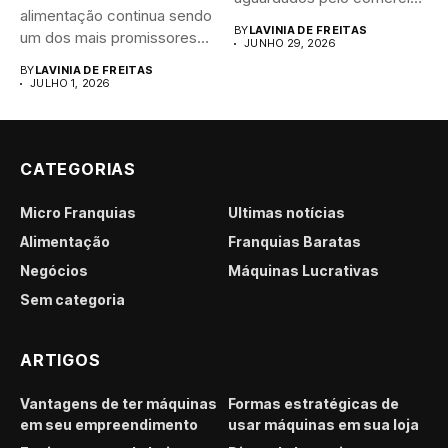
alimentação continua sendo
brasileiro....
BY
LAVINIA DE FREITAS
um dos mais promissores
JUNHO 29, 2026
para...
BY
LAVINIA DE FREITAS
JULHO 1, 2026
CATEGORIAS
Micro Franquias
Últimas notícias
Alimentação
Franquias Baratas
Negócios
Máquinas Lucrativas
Sem categoria
ARTIGOS
Vantagens de ter máquinas
Formas estratégicas de
em seu empreendimento
usar máquinas em sua loja