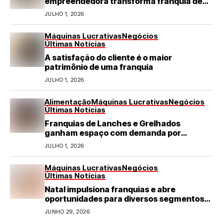
empreendedora transforma franquia de
turismo em negócio de destaque no RN
JULHO 1, 2026
Máquinas Lucrativas
Negócios
Últimas Notícias
A satisfação do cliente é o maior
patrimônio de uma franquia
JULHO 1, 2026
Alimentação
Máquinas Lucrativas
Negócios
Últimas Notícias
Franquias de Lanches e Grelhados
ganham espaço com demanda por
refeições rápidas e de qualidade
JULHO 1, 2026
Máquinas Lucrativas
Negócios
Últimas Notícias
Natal impulsiona franquias e abre
oportunidades para diversos segmentos
do varejo
JUNHO 29, 2026