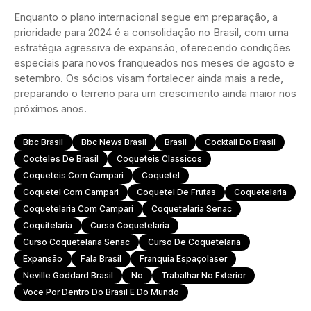
Enquanto o plano internacional segue em preparação, a
prioridade para 2024 é a consolidação no Brasil, com uma
estratégia agressiva de expansão, oferecendo condições
especiais para novos franqueados nos meses de agosto e
setembro. Os sócios visam fortalecer ainda mais a rede,
preparando o terreno para um crescimento ainda maior nos
próximos anos.
Bbc Brasil
Bbc News Brasil
Brasil
Cocktail Do Brasil
Cocteles De Brasil
Coqueteis Classicos
Coqueteis Com Campari
Coquetel
Coquetel Com Campari
Coquetel De Frutas
Coquetelaria
Coquetelaria Com Campari
Coquetelaria Senac
Coquitelaria
Curso Coquetelaria
Curso Coquetelaria Senac
Curso De Coquetelaria
Expansão
Fala Brasil
Franquia Espaçolaser
Neville Goddard Brasil
No
Trabalhar No Exterior
Voce Por Dentro Do Brasil E Do Mundo