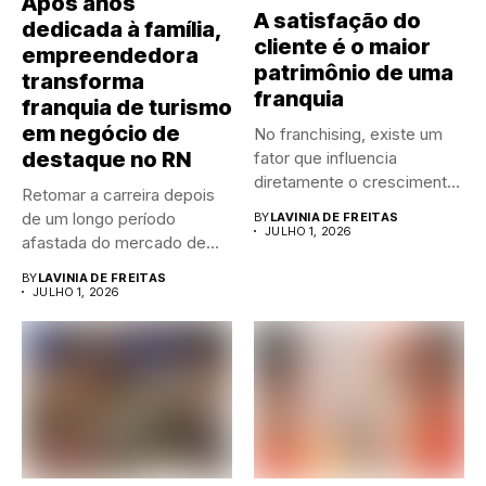
Após anos
A satisfação do
dedicada à família,
cliente é o maior
empreendedora
patrimônio de uma
transforma
franquia
franquia de turismo
em negócio de
No franchising, existe um
destaque no RN
fator que influencia
diretamente o crescimento
Retomar a carreira depois
de qualquer...
de um longo período
BY
LAVINIA DE FREITAS
JULHO 1, 2026
afastada do mercado de...
BY
LAVINIA DE FREITAS
JULHO 1, 2026