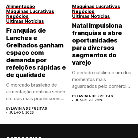
Alimentação
Máquinas Lucrativas
Máquinas Lucrativas
Negócios
Negócios
Últimas Notícias
Últimas Notícias
Natal impulsiona
Franquias de
franquias e abre
Lanches e
oportunidades
Grelhados ganham
para diversos
espaço com
segmentos do
demanda por
varejo
refeições rápidas e
O período natalino é um dos
de qualidade
momentos mais
O mercado brasileiro de
aguardados pelo comércio
alimentação continua sendo
brasileiro....
BY
LAVINIA DE FREITAS
um dos mais promissores
JUNHO 29, 2026
para...
BY
LAVINIA DE FREITAS
JULHO 1, 2026