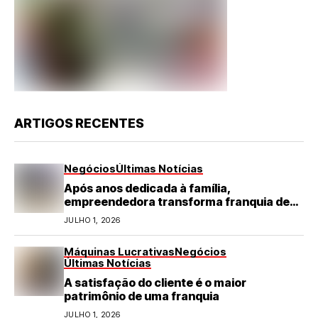
ARTIGOS RECENTES
Negócios
Últimas Notícias
Após anos dedicada à família,
empreendedora transforma franquia de
turismo em negócio de destaque no RN
JULHO 1, 2026
Máquinas Lucrativas
Negócios
Últimas Notícias
A satisfação do cliente é o maior
patrimônio de uma franquia
JULHO 1, 2026