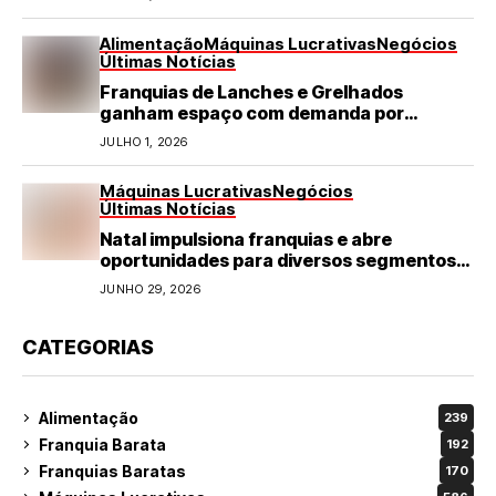
Alimentação
Máquinas Lucrativas
Negócios
Últimas Notícias
Franquias de Lanches e Grelhados
ganham espaço com demanda por
refeições rápidas e de qualidade
JULHO 1, 2026
Máquinas Lucrativas
Negócios
Últimas Notícias
Natal impulsiona franquias e abre
oportunidades para diversos segmentos
do varejo
JUNHO 29, 2026
CATEGORIAS
Alimentação
239
Franquia Barata
192
Franquias Baratas
170