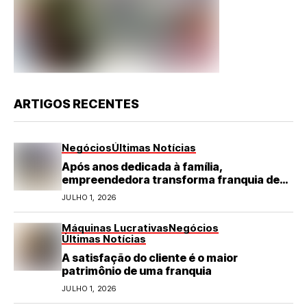
ARTIGOS RECENTES
Negócios
Últimas Notícias
Após anos dedicada à família,
empreendedora transforma franquia de
turismo em negócio de destaque no RN
JULHO 1, 2026
Máquinas Lucrativas
Negócios
Últimas Notícias
A satisfação do cliente é o maior
patrimônio de uma franquia
JULHO 1, 2026