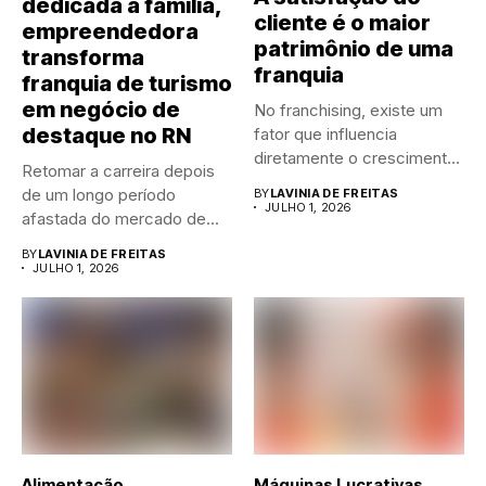
dedicada à família,
cliente é o maior
empreendedora
patrimônio de uma
transforma
franquia
franquia de turismo
em negócio de
No franchising, existe um
destaque no RN
fator que influencia
diretamente o crescimento
Retomar a carreira depois
de qualquer...
de um longo período
BY
LAVINIA DE FREITAS
JULHO 1, 2026
afastada do mercado de...
BY
LAVINIA DE FREITAS
JULHO 1, 2026
Alimentação
Máquinas Lucrativas