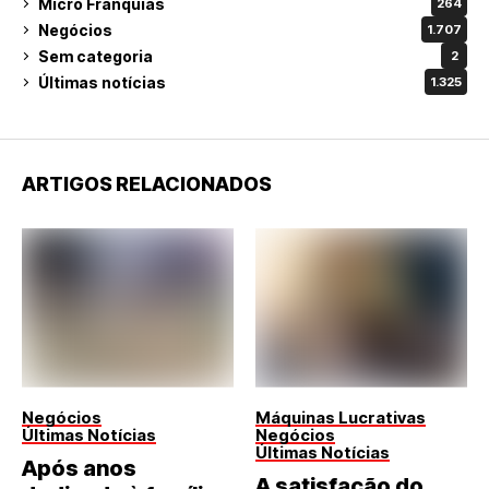
Micro Franquias
264
Negócios
1.707
Sem categoria
2
Últimas notícias
1.325
ARTIGOS RELACIONADOS
Negócios
Máquinas Lucrativas
Últimas Notícias
Negócios
Últimas Notícias
Após anos
A satisfação do