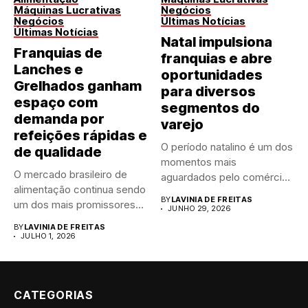
Máquinas Lucrativas
Negócios
Negócios
Últimas Notícias
Últimas Notícias
Natal impulsiona
Franquias de
franquias e abre
Lanches e
oportunidades
Grelhados ganham
para diversos
espaço com
segmentos do
demanda por
varejo
refeições rápidas e
O período natalino é um dos
de qualidade
momentos mais
O mercado brasileiro de
aguardados pelo comércio
alimentação continua sendo
brasileiro....
BY
LAVINIA DE FREITAS
um dos mais promissores
JUNHO 29, 2026
para...
BY
LAVINIA DE FREITAS
JULHO 1, 2026
CATEGORIAS