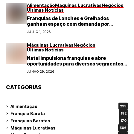
Alimentação
Máquinas Lucrativas
Negócios
Últimas Notícias
Franquias de Lanches e Grelhados
ganham espaço com demanda por
refeições rápidas e de qualidade
JULHO 1, 2026
Máquinas Lucrativas
Negócios
Últimas Notícias
Natal impulsiona franquias e abre
oportunidades para diversos segmentos
do varejo
JUNHO 29, 2026
CATEGORIAS
Alimentação
239
Franquia Barata
192
Franquias Baratas
170
Máquinas Lucrativas
586