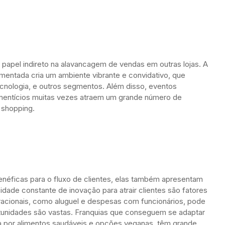
papel indireto na alavancagem de vendas em outras lojas. A
entada cria um ambiente vibrante e convidativo, que
ecnologia, e outros segmentos. Além disso, eventos
mentícios muitas vezes atraem um grande número de
 shopping.
néficas para o fluxo de clientes, elas também apresentam
idade constante de inovação para atrair clientes são fatores
eracionais, como aluguel e despesas com funcionários, pode
ortunidades são vastas. Franquias que conseguem se adaptar
por alimentos saudáveis e opções veganas, têm grande