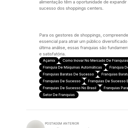
alimentação têm a oportunidade de expandir s
sucesso dos shoppings centers.
Para os gestores de shoppings, compreender 
essencial para atrair um público diversifica
última análise, essas franquias são fundame
e satisfatória.
Açamix
Como Inovar No Mercado De Franquia
Franquia De Máquinas Automáticas
Franquia D
Franquias Baratas De Sucesso
Franquias Barat
Franquias De Sucesso
Franquias De Sucesso 
Franquias De Sucesso No Brasil
Franquias Par
Setor De Franquias
POSTAGEM ANTERIOR