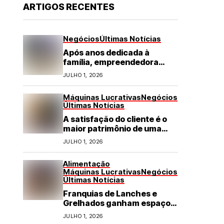
ARTIGOS RECENTES
Negócios
Últimas Notícias
Após anos dedicada à
família, empreendedora
transforma franquia de
JULHO 1, 2026
turismo em negócio de
destaque no RN
Máquinas Lucrativas
Negócios
Últimas Notícias
A satisfação do cliente é o
maior patrimônio de uma
franquia
JULHO 1, 2026
Alimentação
Máquinas Lucrativas
Negócios
Últimas Notícias
Franquias de Lanches e
Grelhados ganham espaço
com demanda por refeições
JULHO 1, 2026
rápidas e de qualidade