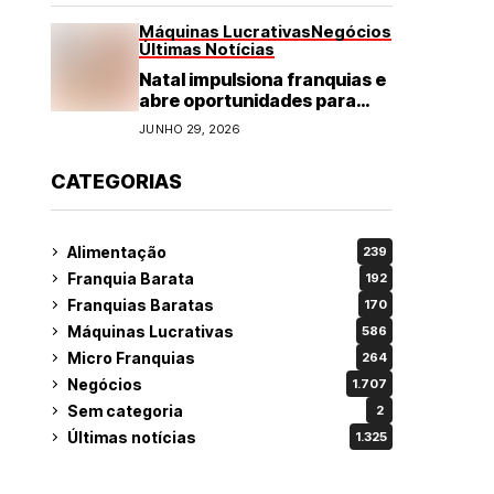
Máquinas Lucrativas
Negócios
Últimas Notícias
Natal impulsiona franquias e
abre oportunidades para
diversos segmentos do
JUNHO 29, 2026
varejo
CATEGORIAS
Alimentação
239
Franquia Barata
192
Franquias Baratas
170
Máquinas Lucrativas
586
Micro Franquias
264
Negócios
1.707
Sem categoria
2
Últimas notícias
1.325