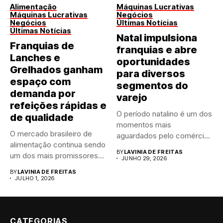
Alimentação
Máquinas Lucrativas
Máquinas Lucrativas
Negócios
Negócios
Últimas Notícias
Últimas Notícias
Natal impulsiona
Franquias de
franquias e abre
Lanches e
oportunidades
Grelhados ganham
para diversos
espaço com
segmentos do
demanda por
varejo
refeições rápidas e
O período natalino é um dos
de qualidade
momentos mais
O mercado brasileiro de
aguardados pelo comércio
alimentação continua sendo
brasileiro....
BY
LAVINIA DE FREITAS
um dos mais promissores
JUNHO 29, 2026
para...
BY
LAVINIA DE FREITAS
JULHO 1, 2026
CATEGORIAS