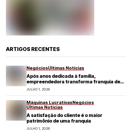
ARTIGOS RECENTES
Negócios
Últimas Notícias
Após anos dedicada à família,
empreendedora transforma franquia de
turismo em negócio de destaque no RN
JULHO 1, 2026
Máquinas Lucrativas
Negócios
Últimas Notícias
A satisfação do cliente é o maior
patrimônio de uma franquia
JULHO 1, 2026