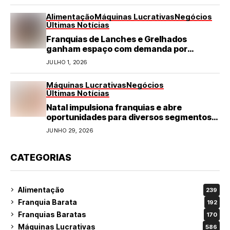
Alimentação
Máquinas Lucrativas
Negócios
Últimas Notícias
Franquias de Lanches e Grelhados
ganham espaço com demanda por
refeições rápidas e de qualidade
JULHO 1, 2026
Máquinas Lucrativas
Negócios
Últimas Notícias
Natal impulsiona franquias e abre
oportunidades para diversos segmentos
do varejo
JUNHO 29, 2026
CATEGORIAS
Alimentação
239
Franquia Barata
192
Franquias Baratas
170
Máquinas Lucrativas
586