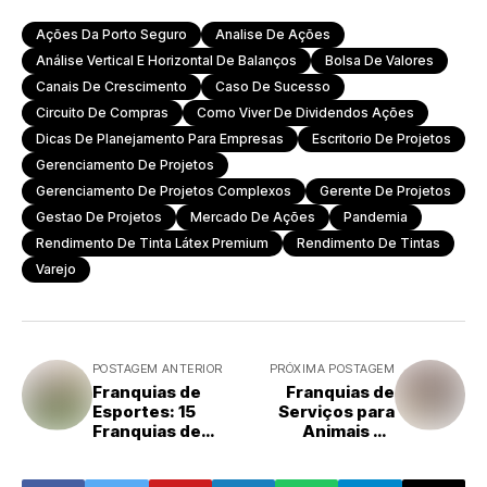
Ações Da Porto Seguro
Analise De Ações
Análise Vertical E Horizontal De Balanços
Bolsa De Valores
Canais De Crescimento
Caso De Sucesso
Circuito De Compras
Como Viver De Dividendos Ações
Dicas De Planejamento Para Empresas
Escritorio De Projetos
Gerenciamento De Projetos
Gerenciamento De Projetos Complexos
Gerente De Projetos
Gestao De Projetos
Mercado De Ações
Pandemia
Rendimento De Tinta Látex Premium
Rendimento De Tintas
Varejo
POSTAGEM ANTERIOR
PRÓXIMA POSTAGEM
Franquias de
Franquias de
Esportes: 15
Serviços para
Franquias de
Animais de
Sucesso para
Estimação:
Ficar de Olho
Explorando um