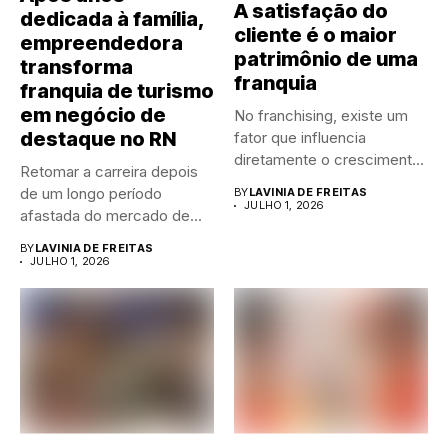
A satisfação do
dedicada à família,
cliente é o maior
empreendedora
patrimônio de uma
transforma
franquia
franquia de turismo
em negócio de
No franchising, existe um
destaque no RN
fator que influencia
diretamente o crescimento
Retomar a carreira depois
de qualquer...
de um longo período
BY
LAVINIA DE FREITAS
JULHO 1, 2026
afastada do mercado de...
BY
LAVINIA DE FREITAS
JULHO 1, 2026