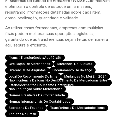
Sistemas de Gestão de Armazém (WMS)
: Automatizam
e otimizam o controle de estoque em armazéns,
registrando informações detalhadas sobre cada item,
como localização, quantidade e validade.
Ao utilizar essas ferramentas, empresas com múltiplas
filiais podem melhorar suas operações logísticas,
garantindo que as transferências sejam feitas de maneira
ágil, segura e eficiente.
#icms #transferência #adc49 #stf
Circulação De Mercadorias
Diferencial De Alíquota
Diferencial De Aliquotas
Encerramento De Balanço
Local De Recolhimento Do Icms
Mudanças No Mei Em 2024
Não Incidência De Icms No Deslocamento De Mercadorias Entre
Estabelecimentos Do Mesmo Contribuinte
Não Tributação Sobre Mercadorias
Normas Brasileiras De Contabilidade
Normas Internacionais De Contabilidade
Secretaria Da Fazenda
Transferência De Mercadorias Icms
Tributos No Brasil