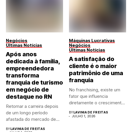
Negócios
Máquinas Lucrativas
Últimas Notícias
Negócios
Últimas Notícias
Após anos
A satisfação do
dedicada à família,
cliente é o maior
empreendedora
patrimônio de uma
transforma
franquia
franquia de turismo
em negócio de
No franchising, existe um
destaque no RN
fator que influencia
diretamente o crescimento
Retomar a carreira depois
de qualquer...
de um longo período
BY
LAVINIA DE FREITAS
JULHO 1, 2026
afastada do mercado de...
BY
LAVINIA DE FREITAS