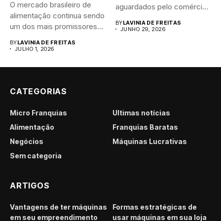
O mercado brasileiro de
aguardados pelo comércio
alimentação continua sendo
brasileiro....
BY
LAVINIA DE FREITAS
um dos mais promissores
JUNHO 29, 2026
para...
BY
LAVINIA DE FREITAS
JULHO 1, 2026
CATEGORIAS
Micro Franquias
Últimas notícias
Alimentação
Franquias Baratas
Negócios
Máquinas Lucrativas
Sem categoria
ARTIGOS
Vantagens de ter máquinas
Formas estratégicas de
em seu empreendimento
usar máquinas em sua loja