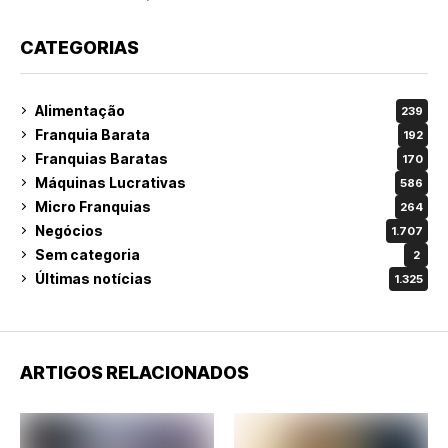
CATEGORIAS
Alimentação
239
Franquia Barata
192
Franquias Baratas
170
Máquinas Lucrativas
586
Micro Franquias
264
Negócios
1.707
Sem categoria
2
Últimas notícias
1.325
ARTIGOS RELACIONADOS