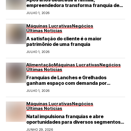
empreendedora transforma franquia de
turismo em negócio de destaque no RN
JULHO 1, 2026
Máquinas Lucrativas
Negócios
Últimas Notícias
A satisfação do cliente é o maior
patrimônio de uma franquia
JULHO 1, 2026
Alimentação
Máquinas Lucrativas
Negócios
Últimas Notícias
Franquias de Lanches e Grelhados
ganham espaço com demanda por
refeições rápidas e de qualidade
JULHO 1, 2026
Máquinas Lucrativas
Negócios
Últimas Notícias
Natal impulsiona franquias e abre
oportunidades para diversos segmentos
do varejo
JUNHO 29, 2026