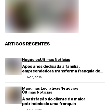
ARTIGOS RECENTES
Negócios
Últimas Notícias
Após anos dedicada à família,
empreendedora transforma franquia de
turismo em negócio de destaque no RN
JULHO 1, 2026
Máquinas Lucrativas
Negócios
Últimas Notícias
A satisfação do cliente é o maior
patrimônio de uma franquia