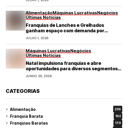
JULHO 1, 2026
Alimentação
Máquinas Lucrativas
Negócios
Últimas Notícias
Franquias de Lanches e Grelhados
ganham espaço com demanda por
refeições rápidas e de qualidade
JULHO 1, 2026
Máquinas Lucrativas
Negócios
Últimas Notícias
Natal impulsiona franquias e abre
oportunidades para diversos segmentos
do varejo
JUNHO 29, 2026
CATEGORIAS
Alimentação
239
Franquia Barata
192
Franquias Baratas
170