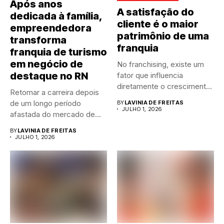
Após anos
A satisfação do
dedicada à família,
cliente é o maior
empreendedora
patrimônio de uma
transforma
franquia
franquia de turismo
em negócio de
No franchising, existe um
destaque no RN
fator que influencia
diretamente o crescimento
Retomar a carreira depois
de qualquer...
de um longo período
BY
LAVINIA DE FREITAS
JULHO 1, 2026
afastada do mercado de...
BY
LAVINIA DE FREITAS
JULHO 1, 2026