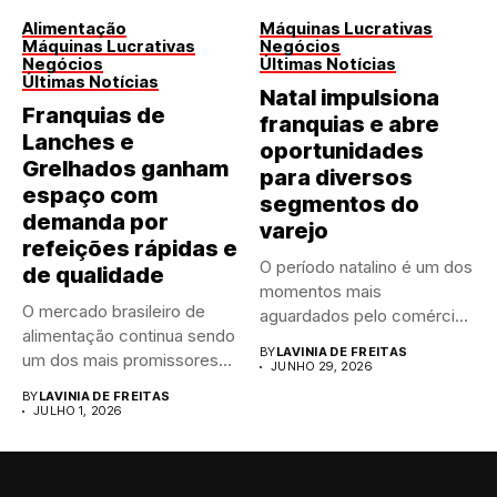
Alimentação
Máquinas Lucrativas
Máquinas Lucrativas
Negócios
Negócios
Últimas Notícias
Últimas Notícias
Natal impulsiona
Franquias de
franquias e abre
Lanches e
oportunidades
Grelhados ganham
para diversos
espaço com
segmentos do
demanda por
varejo
refeições rápidas e
O período natalino é um dos
de qualidade
momentos mais
O mercado brasileiro de
aguardados pelo comércio
alimentação continua sendo
brasileiro....
BY
LAVINIA DE FREITAS
um dos mais promissores
JUNHO 29, 2026
para...
BY
LAVINIA DE FREITAS
JULHO 1, 2026