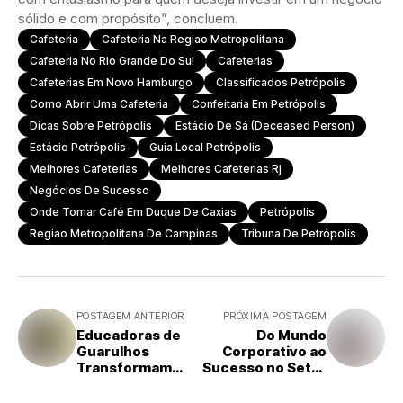
sólido e com propósito”, concluem.
Cafeteria
Cafeteria Na Regiao Metropolitana
Cafeteria No Rio Grande Do Sul
Cafeterias
Cafeterias Em Novo Hamburgo
Classificados Petrópolis
Como Abrir Uma Cafeteria
Confeitaria Em Petrópolis
Dicas Sobre Petrópolis
Estácio De Sá (deceased Person)
Estácio Petrópolis
Guia Local Petrópolis
Melhores Cafeterias
Melhores Cafeterias Rj
Negócios De Sucesso
Onde Tomar Café Em Duque De Caxias
Petrópolis
Regiao Metropolitana De Campinas
Tribuna De Petrópolis
POSTAGEM ANTERIOR
PRÓXIMA POSTAGEM
Educadoras de
Do Mundo
Guarulhos
Corporativo ao
Transformam
Sucesso no Setor
Realidades com
Pet: Como Lais
Projeto de Ensino
Melo Construiu