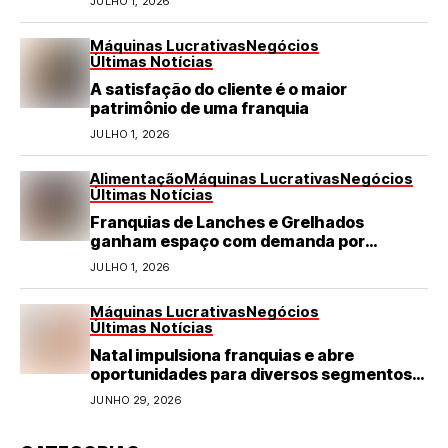
JULHO 1, 2026
Máquinas Lucrativas
Negócios
Últimas Notícias
A satisfação do cliente é o maior
patrimônio de uma franquia
JULHO 1, 2026
Alimentação
Máquinas Lucrativas
Negócios
Últimas Notícias
Franquias de Lanches e Grelhados
ganham espaço com demanda por
refeições rápidas e de qualidade
JULHO 1, 2026
Máquinas Lucrativas
Negócios
Últimas Notícias
Natal impulsiona franquias e abre
oportunidades para diversos segmentos
do varejo
JUNHO 29, 2026