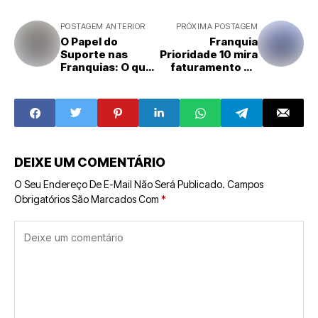
POSTAGEM ANTERIOR
PRÓXIMA POSTAGEM
O Papel do
Franquia
Suporte nas
Prioridade 10 mira
Franquias: O que
faturamento de
Diz a Lei e a
R$ 300 milhões
Importância para
até o final do ano
o Sucesso
DEIXE UM COMENTÁRIO
O Seu Endereço De E-Mail Não Será Publicado.
Campos
Obrigatórios São Marcados Com
*