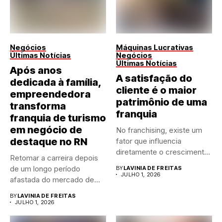
Negócios
Máquinas Lucrativas
Últimas Notícias
Negócios
Últimas Notícias
Após anos
A satisfação do
dedicada à família,
cliente é o maior
empreendedora
patrimônio de uma
transforma
franquia
franquia de turismo
em negócio de
No franchising, existe um
destaque no RN
fator que influencia
diretamente o crescimento
Retomar a carreira depois
de qualquer...
de um longo período
BY
LAVINIA DE FREITAS
JULHO 1, 2026
afastada do mercado de...
BY
LAVINIA DE FREITAS
JULHO 1, 2026