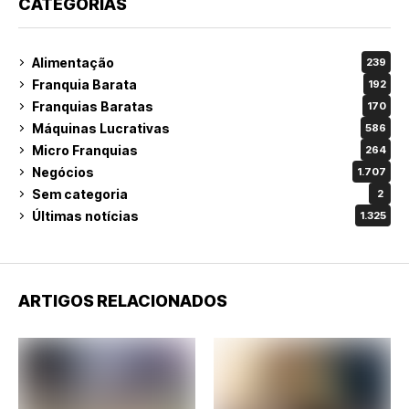
CATEGORIAS
Alimentação
239
Franquia Barata
192
Franquias Baratas
170
Máquinas Lucrativas
586
Micro Franquias
264
Negócios
1.707
Sem categoria
2
Últimas notícias
1.325
ARTIGOS RELACIONADOS