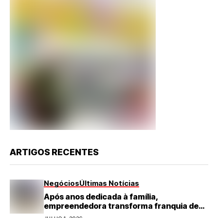
ARTIGOS RECENTES
Negócios
Últimas Notícias
Após anos dedicada à família,
empreendedora transforma franquia de
turismo em negócio de destaque no RN