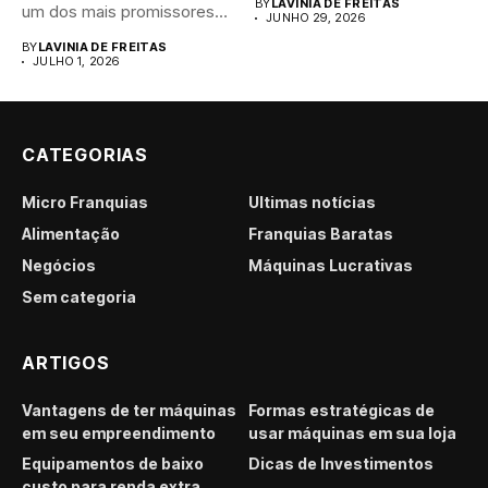
BY
LAVINIA DE FREITAS
um dos mais promissores
JUNHO 29, 2026
para...
BY
LAVINIA DE FREITAS
JULHO 1, 2026
CATEGORIAS
Micro Franquias
Últimas notícias
Alimentação
Franquias Baratas
Negócios
Máquinas Lucrativas
Sem categoria
ARTIGOS
Vantagens de ter máquinas
Formas estratégicas de
em seu empreendimento
usar máquinas em sua loja
Equipamentos de baixo
Dicas de Investimentos
custo para renda extra