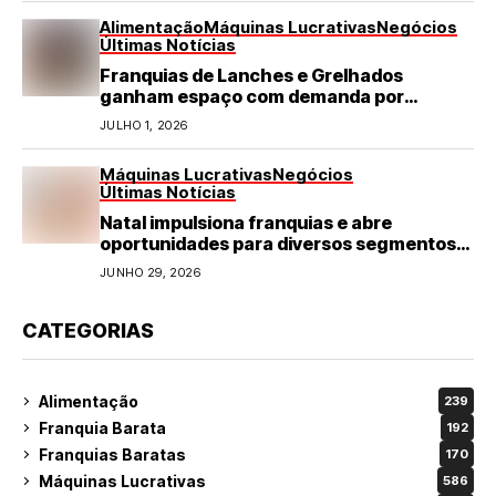
Alimentação
Máquinas Lucrativas
Negócios
Últimas Notícias
Franquias de Lanches e Grelhados
ganham espaço com demanda por
refeições rápidas e de qualidade
JULHO 1, 2026
Máquinas Lucrativas
Negócios
Últimas Notícias
Natal impulsiona franquias e abre
oportunidades para diversos segmentos
do varejo
JUNHO 29, 2026
CATEGORIAS
Alimentação
239
Franquia Barata
192
Franquias Baratas
170
Máquinas Lucrativas
586