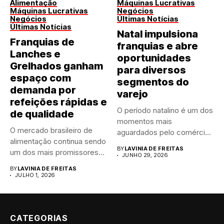
Alimentação
Máquinas Lucrativas
Máquinas Lucrativas
Negócios
Negócios
Últimas Notícias
Últimas Notícias
Natal impulsiona
Franquias de
franquias e abre
Lanches e
oportunidades
Grelhados ganham
para diversos
espaço com
segmentos do
demanda por
varejo
refeições rápidas e
O período natalino é um dos
de qualidade
momentos mais
O mercado brasileiro de
aguardados pelo comércio
alimentação continua sendo
brasileiro....
BY
LAVINIA DE FREITAS
um dos mais promissores
JUNHO 29, 2026
para...
BY
LAVINIA DE FREITAS
JULHO 1, 2026
CATEGORIAS