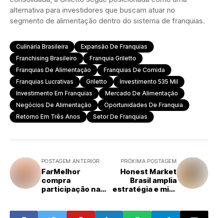
alternativa para investidores que buscam atuar no
segmento de alimentação dentro do sistema de franquias.
Culinária Brasileira
Expansão De Franquias
Franchising Brasileiro
Franquia Griletto
Franquias De Alimentação
Franquias De Comida
Franquias Lucrativas
Griletto
Investimento 535 Mil
Investimento Em Franquias
Mercado De Alimentação
Negócios De Alimentação
Oportunidades De Franquia
Retorno Em Três Anos
Setor De Franquias
POSTAGEM ANTERIOR
PRÓXIMA POSTAGEM
FarMelhor
Honest Market
compra
Brasil amplia
participação na
estratégia e mira
Previmune e
novas verticais
avança na
além dos
estratégia de
condomínios em