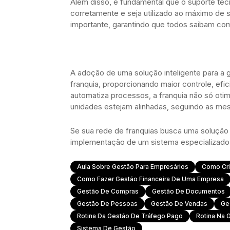
Além disso, é fundamental que o suporte técn
corretamente e seja utilizado ao máximo de 
importante, garantindo que todos saibam co
A adoção de uma solução inteligente para a
franquia, proporcionando maior controle, efi
automatiza processos, a franquia não só ot
unidades estejam alinhadas, seguindo as me
Se sua rede de franquias busca uma solução
implementação de um sistema especializado 
Aula Sobre Gestão Para Empresários
Como Cri
Como Fazer Gestão Financeira De Uma Empresa
Gestão De Compras
Gestão De Documentos
Gestão De Pessoas
Gestão De Vendas
Ge
Rotina Da Gestão De Tráfego Pago
Rotina Na 
Sistema De Gestão