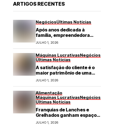
ARTIGOS RECENTES
Negócios
Últimas Notícias
Após anos dedicada à
família, empreendedora
transforma franquia de
JULHO 1, 2026
turismo em negócio de
destaque no RN
Máquinas Lucrativas
Negócios
Últimas Notícias
A satisfação do cliente é o
maior patrimônio de uma
franquia
JULHO 1, 2026
Alimentação
Máquinas Lucrativas
Negócios
Últimas Notícias
Franquias de Lanches e
Grelhados ganham espaço
com demanda por refeições
JULHO 1, 2026
rápidas e de qualidade