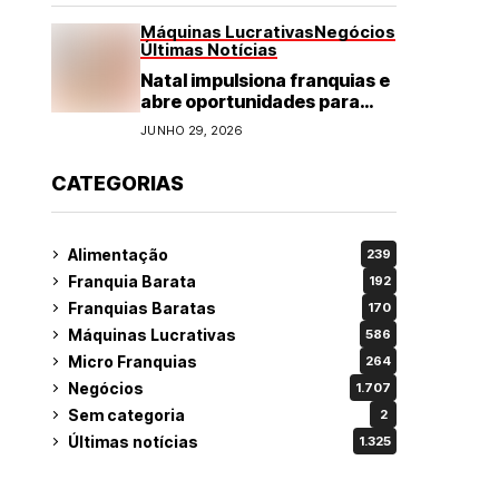
Máquinas Lucrativas
Negócios
Últimas Notícias
Natal impulsiona franquias e
abre oportunidades para
diversos segmentos do
JUNHO 29, 2026
varejo
CATEGORIAS
Alimentação
239
Franquia Barata
192
Franquias Baratas
170
Máquinas Lucrativas
586
Micro Franquias
264
Negócios
1.707
Sem categoria
2
Últimas notícias
1.325