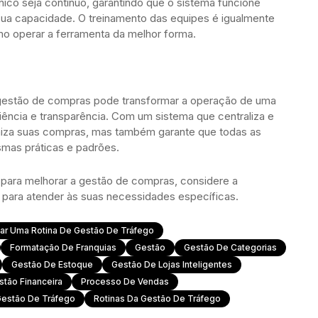
ico seja contínuo, garantindo que o sistema funcione
sua capacidade. O treinamento das equipes é igualmente
mo operar a ferramenta da melhor forma.
 gestão de compras pode transformar a operação de uma
ciência e transparência. Com um sistema que centraliza e
imiza suas compras, mas também garante que todas as
smas práticas e padrões.
 para melhorar a gestão de compras, considere a
para atender às suas necessidades específicas.
ar Uma Rotina De Gestão De Tráfego
Formatação De Franquias
Gestão
Gestão De Categorias
Gestão De Estoque
Gestão De Lojas Inteligentes
stão Financeira
Processo De Vendas
Gestão De Tráfego
Rotinas Da Gestão De Tráfego