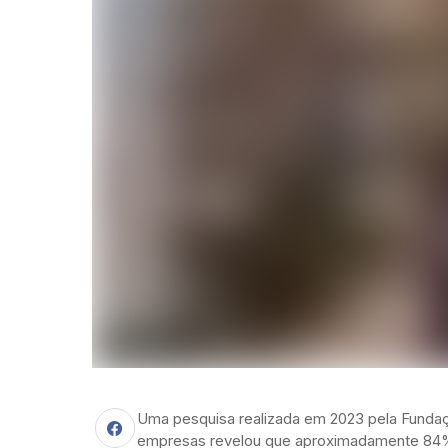
Uma pesquisa realizada em 2023 pela Fundaç
empresas revelou que aproximadamente 84% d