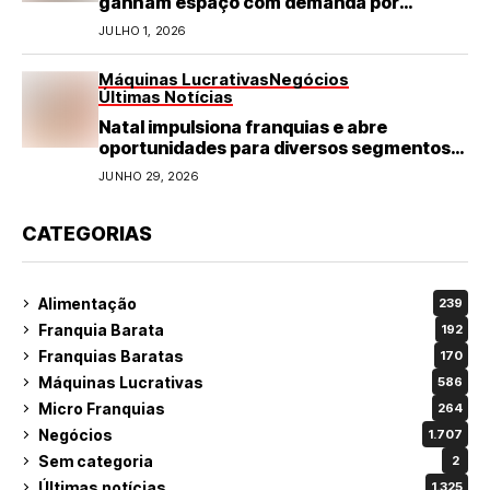
ganham espaço com demanda por
refeições rápidas e de qualidade
JULHO 1, 2026
Máquinas Lucrativas
Negócios
Últimas Notícias
Natal impulsiona franquias e abre
oportunidades para diversos segmentos
do varejo
JUNHO 29, 2026
CATEGORIAS
Alimentação
239
Franquia Barata
192
Franquias Baratas
170
Máquinas Lucrativas
586
Micro Franquias
264
Negócios
1.707
Sem categoria
2
Últimas notícias
1.325