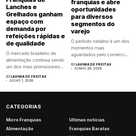
franquias e abre
Lanches e
oportunidades
Grelhados ganham
para diversos
espaço com
segmentos do
demanda por
varejo
refeições rápidas e
O período natalino é um dos
de qualidade
momentos mais
O mercado brasileiro de
aguardados pelo comércio
alimentação continua sendo
brasileiro....
BY
LAVINIA DE FREITAS
um dos mais promissores
JUNHO 29, 2026
para...
BY
LAVINIA DE FREITAS
JULHO 1, 2026
CATEGORIAS
Micro Franquias
Últimas notícias
Alimentação
Franquias Baratas