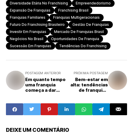
Diversidade Etária No Franchising
Empreendedorismo
Expansão De Franquias
Franchising Brasil
Franquias Familiares
Franquias Multigeracionais
Futuro Do Franchising Brasileiro
Gestão De Franquias
Investir Em Franquias
Mercado De Franquias Brasil
Negócios No Brasil
Oportunidades De Franquia
Sucessão Em Franquias
Tendências Do Franchising
POSTAGEM ANTERIOR
PRÓXIMA POSTAGEM
Em quanto tempo
Bem-estar em
uma franquia
alta: tendências
começa a dar
de franquias
lucro? Saiba
ligadas à
como fazer o
qualidade de vida
cálculo
corretamente
DEIXE UM COMENTÁRIO