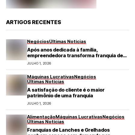
ARTIGOS RECENTES
Negócios
Últimas Notícias
Após anos dedicada à família,
empreendedora transforma franquia de
turismo em negócio de destaque no RN
JULHO 1, 2026
Máquinas Lucrativas
Negócios
Últimas Notícias
A satisfação do cliente é o maior
patrimônio de uma franquia
JULHO 1, 2026
Alimentação
Máquinas Lucrativas
Negócios
Últimas Notícias
Franquias de Lanches e Grelhados