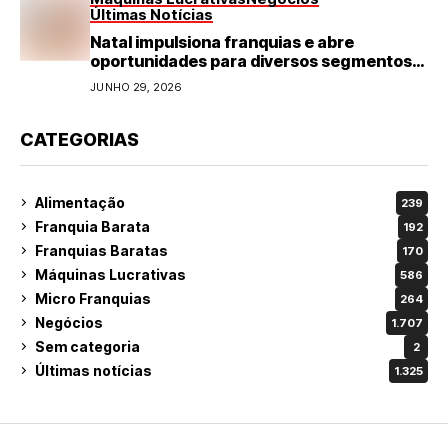
Últimas Notícias
Natal impulsiona franquias e abre
oportunidades para diversos segmentos
do varejo
JUNHO 29, 2026
CATEGORIAS
Alimentação
239
Franquia Barata
192
Franquias Baratas
170
Máquinas Lucrativas
586
Micro Franquias
264
Negócios
1.707
Sem categoria
2
Últimas notícias
1.325