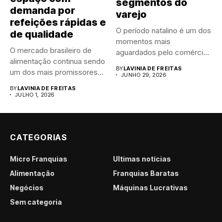
segmentos do
demanda por
varejo
refeições rápidas e
O período natalino é um dos
de qualidade
momentos mais
O mercado brasileiro de
aguardados pelo comércio
alimentação continua sendo
brasileiro....
BY
LAVINIA DE FREITAS
um dos mais promissores
JUNHO 29, 2026
para...
BY
LAVINIA DE FREITAS
JULHO 1, 2026
CATEGORIAS
Micro Franquias
Últimas notícias
Alimentação
Franquias Baratas
Negócios
Máquinas Lucrativas
Sem categoria