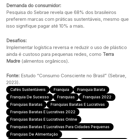
Demanda do consumidor:
Pesquisa do Sebrae revela que 68% dos brasileiros
preferem marcas com práticas sustentáveis, mesmo que
isso signifique pagar até 10% a mais.
Desafios:
Implementar logística reversa e reduzir o uso de plástico
ainda é custoso para pequenas redes, como
Terra
Madre
(alimentos orgânicos).
Fonte:
Estudo “Consumo Consciente no Brasil” (Sebrae,
2023).
Cafés Sustentáveis
Franquia
Franquia Barata
Franquia De Sucesso
Franquias
Franquias 2022
Franquias Baratas
Franquias Baratas E Lucrativas
Franquias Baratas E Lucrativas 2022
Franquias Baratas E Lucrativas Online
Franquias Baratas E Lucrativas Para Cidades Pequenas
Franquias De Alimentação