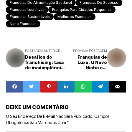
Franquias De Alimentação Saudável
Franquias De Sucesso
Franquias Lucrativas
Franquias Para Cidades Pequenas
Franquias Sustentáveis
Melhores Franquias
Nano Franquias
POSTAGEM ANTERIOR
PRÓXIMA POSTAGEM
Desafios do
Franquias de
franchising: taxa
Luxo: O Novo
de inadimplência
Nicho em
sobe para 8% em
Expansão no
2023, alerta
Brasil
Serasa
DEIXE UM COMENTÁRIO
O Seu Endereço De E-Mail Não Será Publicado.
Campos
Obrigatórios São Marcados Com
*