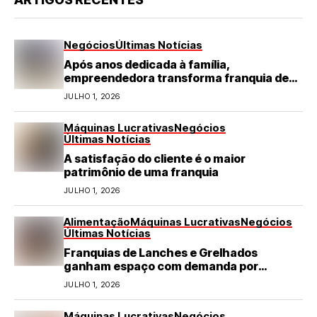
Negócios
Últimas Notícias
Após anos dedicada à família,
empreendedora transforma franquia de
turismo em negócio de destaque no RN
JULHO 1, 2026
Máquinas Lucrativas
Negócios
Últimas Notícias
A satisfação do cliente é o maior
patrimônio de uma franquia
JULHO 1, 2026
Alimentação
Máquinas Lucrativas
Negócios
Últimas Notícias
Franquias de Lanches e Grelhados
ganham espaço com demanda por
refeições rápidas e de qualidade
JULHO 1, 2026
Máquinas Lucrativas
Negócios