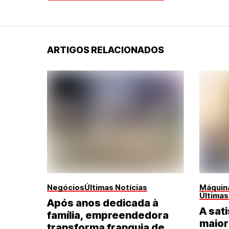
ARTIGOS RELACIONADOS
Negócios
Últimas Notícias
Máquina
Últimas
Após anos dedicada à
A sati
família, empreendedora
maior
transforma franquia de