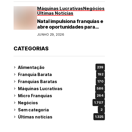
Máquinas Lucrativas
Negócios
Últimas Notícias
Natal impulsiona franquias e
abre oportunidades para
diversos segmentos do
JUNHO 29, 2026
varejo
CATEGORIAS
Alimentação
239
Franquia Barata
192
Franquias Baratas
170
Máquinas Lucrativas
586
Micro Franquias
264
Negócios
1.707
Sem categoria
2
Últimas notícias
1.325