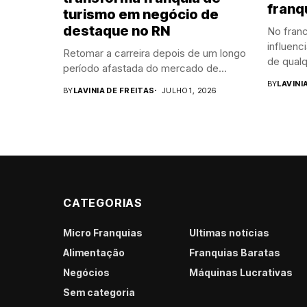
franq
turismo em negócio de
destaque no RN
No franc
influenc
Retomar a carreira depois de um longo
de qualq
período afastada do mercado de...
BY
LAVINI
BY
LAVINIA DE FREITAS
JULHO 1, 2026
CATEGORIAS
Micro Franquias
Últimas notícias
Alimentação
Franquias Baratas
Negócios
Máquinas Lucrativas
Sem categoria