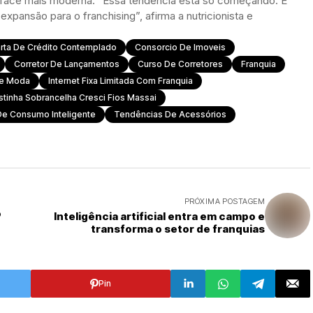
a face mais moderna. “Essa tendência está só começando. É
xpansão para o franchising”, afirma a nutricionista e
rta De Crédito Contemplado
Consorcio De Imoveis
Corretor De Lançamentos
Curso De Corretores
Franquia
De Moda
Internet Fixa Limitada Com Franquia
stinha Sobrancelha Cresci Fios Massai
De Consumo Inteligente
Tendências De Acessórios
PRÓXIMA POSTAGEM
o
Inteligência artificial entra em campo e
transforma o setor de franquias
Pin