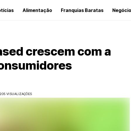
tícias
Alimentação
Franquias Baratas
Negóci
based crescem com a
consumidores
205 VISUALIZAÇÕES