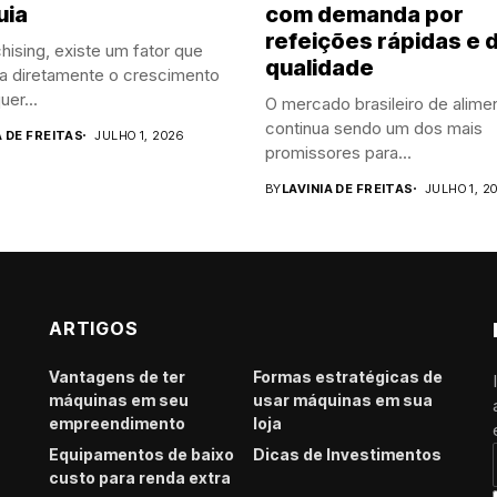
uia
com demanda por
refeições rápidas e 
hising, existe um fator que
qualidade
ia diretamente o crescimento
uer...
O mercado brasileiro de alime
continua sendo um dos mais
A DE FREITAS
JULHO 1, 2026
promissores para...
BY
LAVINIA DE FREITAS
JULHO 1, 2
ARTIGOS
Vantagens de ter
Formas estratégicas de
máquinas em seu
usar máquinas em sua
empreendimento
loja
Equipamentos de baixo
Dicas de Investimentos
custo para renda extra