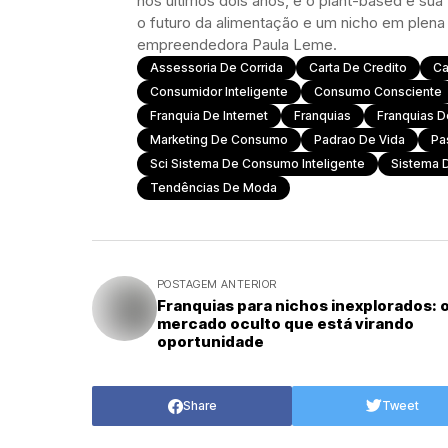
nos últimos dois anos, e o plant-based é su
o futuro da alimentação e um nicho em plena e
empreendedora Paula Leme.
Assessoria De Corrida
Carta De Credito
Ca
Consumidor Inteligente
Consumo Consciente
Franquia De Internet
Franquias
Franquias 
Marketing De Consumo
Padrao De Vida
Pa
Sci Sistema De Consumo Inteligente
Sistema 
Tendências De Moda
POSTAGEM ANTERIOR
Franquias para nichos inexplorados: 
mercado oculto que está virando
oportunidade
Share
Tweet