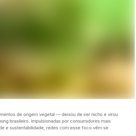
imentos de origem vegetal — deixou de ser nicho e virou
sing brasileiro. Impulsionadas por consumidores mais
úde e sustentabilidade, redes com esse foco vêm se