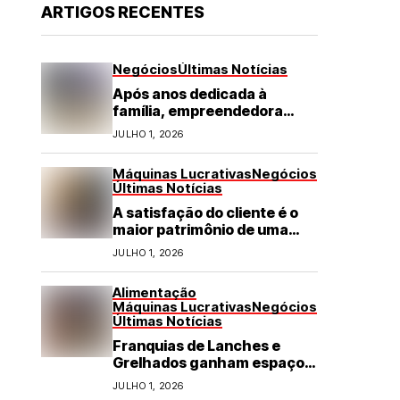
ARTIGOS RECENTES
Negócios
Últimas Notícias
Após anos dedicada à
família, empreendedora
transforma franquia de
JULHO 1, 2026
turismo em negócio de
destaque no RN
Máquinas Lucrativas
Negócios
Últimas Notícias
A satisfação do cliente é o
maior patrimônio de uma
franquia
JULHO 1, 2026
Alimentação
Máquinas Lucrativas
Negócios
Últimas Notícias
Franquias de Lanches e
Grelhados ganham espaço
com demanda por refeições
JULHO 1, 2026
rápidas e de qualidade