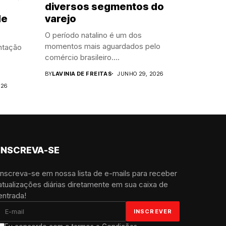
diversos segmentos do
de
varejo
O período natalino é um dos
momentos mais aguardados pelo
ntação
comércio brasileiro....
BY
LAVINIA DE FREITAS
JUNHO 29, 2026
026
INSCREVA-SE
Inscreva-se em nossa lista de e-mails para receber
atualizações diárias diretamente em sua caixa de
entrada!