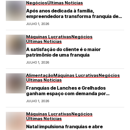
Negócios
Últimas Notícias
Após anos dedicada à família,
empreendedora transforma franquia de
turismo em negócio de destaque no RN
JULHO 1, 2026
Máquinas Lucrativas
Negócios
Últimas Notícias
A satisfação do cliente é o maior
patrimônio de uma franquia
JULHO 1, 2026
Alimentação
Máquinas Lucrativas
Negócios
Últimas Notícias
Franquias de Lanches e Grelhados
ganham espaço com demanda por
refeições rápidas e de qualidade
JULHO 1, 2026
Máquinas Lucrativas
Negócios
Últimas Notícias
Natal impulsiona franquias e abre