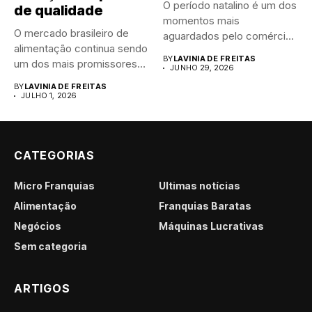
O período natalino é um dos
de qualidade
momentos mais
O mercado brasileiro de
aguardados pelo comércio
alimentação continua sendo
brasileiro....
BY
LAVINIA DE FREITAS
um dos mais promissores
JUNHO 29, 2026
para...
BY
LAVINIA DE FREITAS
JULHO 1, 2026
CATEGORIAS
Micro Franquias
Últimas notícias
Alimentação
Franquias Baratas
Negócios
Máquinas Lucrativas
Sem categoria
ARTIGOS