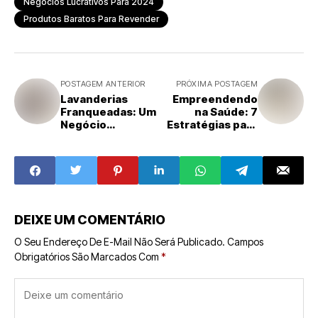
Negócios Lucrativos Para 2024
Produtos Baratos Para Revender
POSTAGEM ANTERIOR
PRÓXIMA POSTAGEM
Lavanderias
Empreendendo
Franqueadas: Um
na Saúde: 7
Negócio
Estratégias para
Lucrativo em
se Destacar em
Crescimento
2025
DEIXE UM COMENTÁRIO
O Seu Endereço De E-Mail Não Será Publicado.
Campos
Obrigatórios São Marcados Com
*