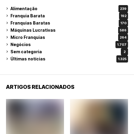
Alimentação
239
Franquia Barata
192
Franquias Baratas
170
Máquinas Lucrativas
586
Micro Franquias
264
Negócios
1.707
Sem categoria
2
Últimas notícias
1.325
ARTIGOS RELACIONADOS