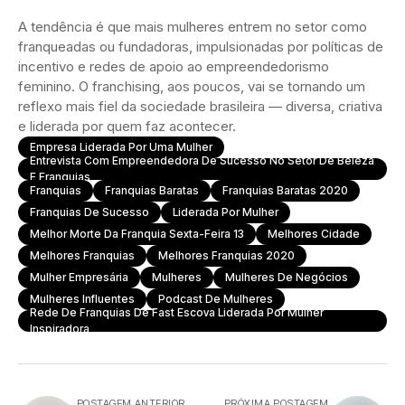
A tendência é que mais mulheres entrem no setor como
franqueadas ou fundadoras, impulsionadas por políticas de
incentivo e redes de apoio ao empreendedorismo
feminino. O franchising, aos poucos, vai se tornando um
reflexo mais fiel da sociedade brasileira — diversa, criativa
e liderada por quem faz acontecer.
Empresa Liderada Por Uma Mulher
Entrevista Com Empreendedora De Sucesso No Setor De Beleza
E Franquias
Franquias
Franquias Baratas
Franquias Baratas 2020
Franquias De Sucesso
Liderada Por Mulher
Melhor Morte Da Franquia Sexta-Feira 13
Melhores Cidade
Melhores Franquias
Melhores Franquias 2020
Mulher Empresária
Mulheres
Mulheres De Negócios
Mulheres Influentes
Podcast De Mulheres
Rede De Franquias De Fast Escova Liderada Por Mulher
Inspiradora
POSTAGEM ANTERIOR
PRÓXIMA POSTAGEM