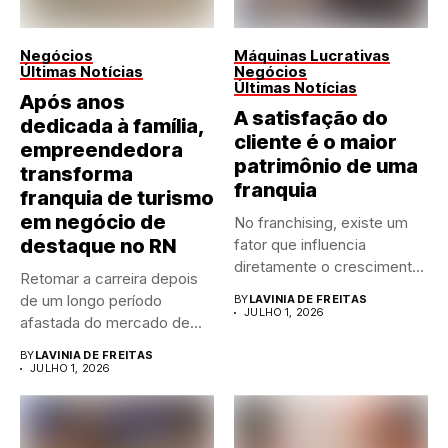
Negócios
Máquinas Lucrativas
Últimas Notícias
Negócios
Últimas Notícias
Após anos
A satisfação do
dedicada à família,
cliente é o maior
empreendedora
patrimônio de uma
transforma
franquia
franquia de turismo
em negócio de
No franchising, existe um
destaque no RN
fator que influencia
diretamente o crescimento
Retomar a carreira depois
de qualquer...
de um longo período
BY
LAVINIA DE FREITAS
JULHO 1, 2026
afastada do mercado de...
BY
LAVINIA DE FREITAS
JULHO 1, 2026