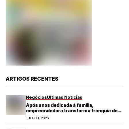
ARTIGOS RECENTES
Negócios
Últimas Notícias
Após anos dedicada à família,
empreendedora transforma franquia de
turismo em negócio de destaque no RN
JULHO 1, 2026