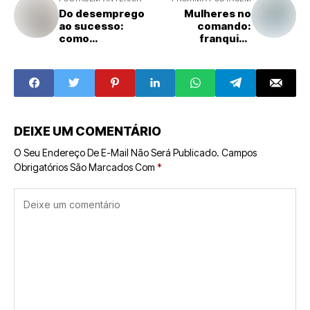
Do desemprego
Mulheres no
ao sucesso:
comando:
como
franquias
microfranquias
lideradas por elas
estão abrindo
crescem e
portas para o
transformam o
empreendedoris
setor
mo popular
DEIXE UM COMENTÁRIO
O Seu Endereço De E-Mail Não Será Publicado.
Campos
Obrigatórios São Marcados Com
*