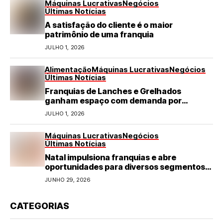
Máquinas Lucrativas
Negócios
Últimas Notícias
A satisfação do cliente é o maior
patrimônio de uma franquia
JULHO 1, 2026
Alimentação
Máquinas Lucrativas
Negócios
Últimas Notícias
Franquias de Lanches e Grelhados
ganham espaço com demanda por
refeições rápidas e de qualidade
JULHO 1, 2026
Máquinas Lucrativas
Negócios
Últimas Notícias
Natal impulsiona franquias e abre
oportunidades para diversos segmentos
do varejo
JUNHO 29, 2026
CATEGORIAS