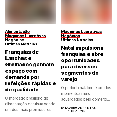
Alimentação
Máquinas Lucrativas
Máquinas Lucrativas
Negócios
Negócios
Últimas Notícias
Últimas Notícias
Natal impulsiona
Franquias de
franquias e abre
Lanches e
oportunidades
Grelhados ganham
para diversos
espaço com
segmentos do
demanda por
varejo
refeições rápidas e
O período natalino é um dos
de qualidade
momentos mais
O mercado brasileiro de
aguardados pelo comércio
alimentação continua sendo
brasileiro....
BY
LAVINIA DE FREITAS
um dos mais promissores
JUNHO 29, 2026
para...