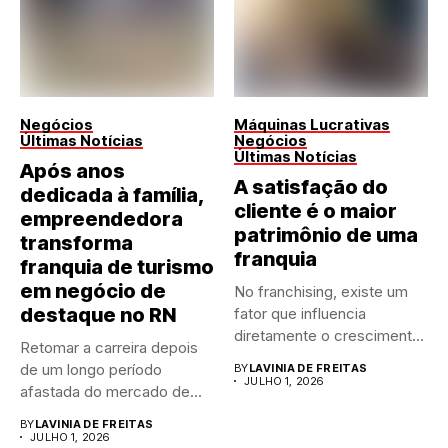
Negócios
Máquinas Lucrativas
Últimas Notícias
Negócios
Últimas Notícias
Após anos
A satisfação do
dedicada à família,
cliente é o maior
empreendedora
patrimônio de uma
transforma
franquia
franquia de turismo
em negócio de
No franchising, existe um
destaque no RN
fator que influencia
diretamente o crescimento
Retomar a carreira depois
de qualquer...
de um longo período
BY
LAVINIA DE FREITAS
JULHO 1, 2026
afastada do mercado de...
BY
LAVINIA DE FREITAS
JULHO 1, 2026