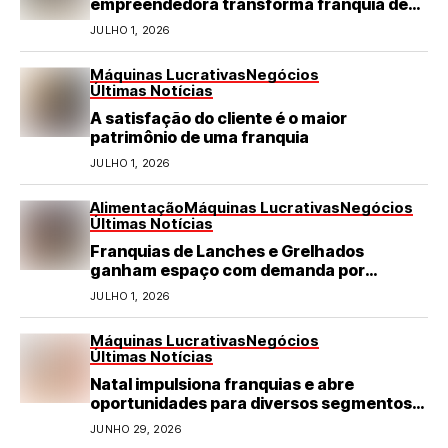
empreendedora transforma franquia de
turismo em negócio de destaque no RN
JULHO 1, 2026
Máquinas Lucrativas
Negócios
Últimas Notícias
A satisfação do cliente é o maior
patrimônio de uma franquia
JULHO 1, 2026
Alimentação
Máquinas Lucrativas
Negócios
Últimas Notícias
Franquias de Lanches e Grelhados
ganham espaço com demanda por
refeições rápidas e de qualidade
JULHO 1, 2026
Máquinas Lucrativas
Negócios
Últimas Notícias
Natal impulsiona franquias e abre
oportunidades para diversos segmentos
do varejo
JUNHO 29, 2026