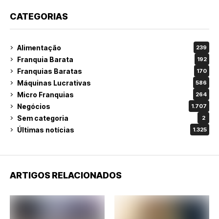
CATEGORIAS
Alimentação
239
Franquia Barata
192
Franquias Baratas
170
Máquinas Lucrativas
586
Micro Franquias
264
Negócios
1.707
Sem categoria
2
Últimas notícias
1.325
ARTIGOS RELACIONADOS