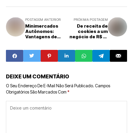
POSTAGEM ANTERIOR
PRÓXIMA POSTAGEM
Minimercados
De receita de
Autônomos:
cookies a um
Vantagens de
negócio de R$ 17
Investir no Setor
milhões: A
de Franquias
história de
sucesso
DEIXE UM COMENTÁRIO
O Seu Endereço De E-Mail Não Será Publicado.
Campos
Obrigatórios São Marcados Com
*