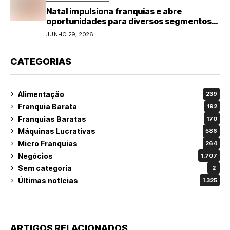
Natal impulsiona franquias e abre
oportunidades para diversos segmentos
do varejo
JUNHO 29, 2026
CATEGORIAS
Alimentação
239
Franquia Barata
192
Franquias Baratas
170
Máquinas Lucrativas
586
Micro Franquias
264
Negócios
1.707
Sem categoria
2
Últimas notícias
1.325
ARTIGOS RELACIONADOS