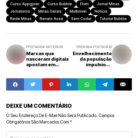
Curso Appgyver
Curso Bubble
Ftvm
Jornal Minas
Jornalismo
Minas Gerais
Multinivel
Notícia
Rede Minas
Renato Asse
Sem Codar
Tutorial Bubble
POSTAGEM ANTERIOR
PRÓXIMA POSTAGEM
Marcas que
Envelhecimento
nasceram digitais
da população
apostam em
impulsiona
franquias físicas
franquias
para ampliar
focadas na
experiência do
terceira idade
consumidor
DEIXE UM COMENTÁRIO
O Seu Endereço De E-Mail Não Será Publicado.
Campos
Obrigatórios São Marcados Com
*