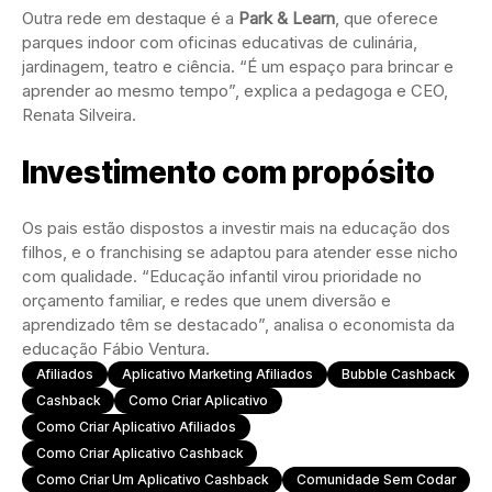
Outra rede em destaque é a
Park & Learn
, que oferece
parques indoor com oficinas educativas de culinária,
jardinagem, teatro e ciência. “É um espaço para brincar e
aprender ao mesmo tempo”, explica a pedagoga e CEO,
Renata Silveira.
Investimento com propósito
Os pais estão dispostos a investir mais na educação dos
filhos, e o franchising se adaptou para atender esse nicho
com qualidade. “Educação infantil virou prioridade no
orçamento familiar, e redes que unem diversão e
aprendizado têm se destacado”, analisa o economista da
educação Fábio Ventura.
Afiliados
Aplicativo Marketing Afiliados
Bubble Cashback
Cashback
Como Criar Aplicativo
Como Criar Aplicativo Afiliados
Como Criar Aplicativo Cashback
Como Criar Um Aplicativo Cashback
Comunidade Sem Codar