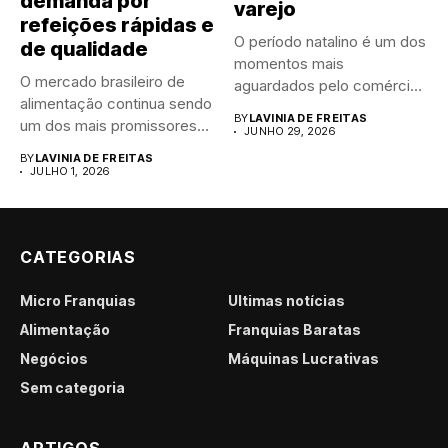
demanda por
varejo
refeições rápidas e
O período natalino é um dos
de qualidade
momentos mais
O mercado brasileiro de
aguardados pelo comércio
alimentação continua sendo
brasileiro....
BY
LAVINIA DE FREITAS
um dos mais promissores
JUNHO 29, 2026
para...
BY
LAVINIA DE FREITAS
JULHO 1, 2026
CATEGORIAS
Micro Franquias
Últimas notícias
Alimentação
Franquias Baratas
Negócios
Máquinas Lucrativas
Sem categoria