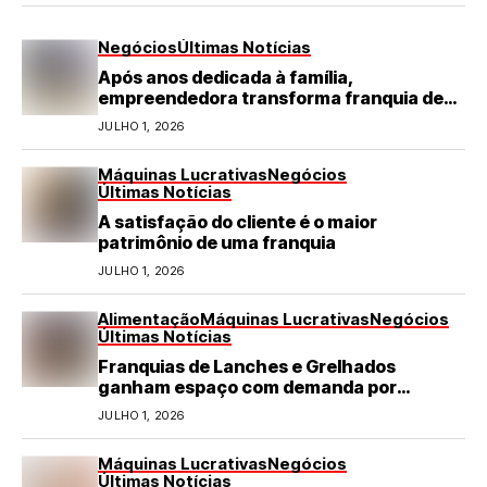
Negócios
Últimas Notícias
Após anos dedicada à família,
empreendedora transforma franquia de
turismo em negócio de destaque no RN
JULHO 1, 2026
Máquinas Lucrativas
Negócios
Últimas Notícias
A satisfação do cliente é o maior
patrimônio de uma franquia
JULHO 1, 2026
Alimentação
Máquinas Lucrativas
Negócios
Últimas Notícias
Franquias de Lanches e Grelhados
ganham espaço com demanda por
refeições rápidas e de qualidade
JULHO 1, 2026
Máquinas Lucrativas
Negócios
Últimas Notícias