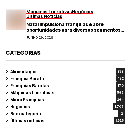
Máquinas Lucrativas
Negócios
Últimas Notícias
Natal impulsiona franquias e abre
oportunidades para diversos segmentos
do varejo
JUNHO 29, 2026
CATEGORIAS
Alimentação
239
Franquia Barata
192
Franquias Baratas
170
Máquinas Lucrativas
586
Micro Franquias
264
Negócios
1.707
Sem categoria
2
Últimas notícias
1.325