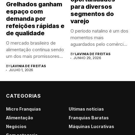
Grelhados ganham
para diversos
espaço com
segmentos do
demanda por
varejo
refeições rápidas e
O período natalino é um dos
de qualidade
momentos mais
O mercado brasileiro de
aguardados pelo comércio
alimentação continua sendo
brasileiro....
BY
LAVINIA DE FREITAS
um dos mais promissores
JUNHO 29, 2026
para...
BY
LAVINIA DE FREITAS
JULHO 1, 2026
CATEGORIAS
Micro Franquias
Últimas notícias
Alimentação
Franquias Baratas
Negócios
Máquinas Lucrativas