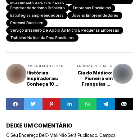
Investimento Para O Sucesso
Empreendedorismo Brasileiro
Empresas Brasileiras
Estratégias Empreendedoras
Jovens Empreendedores
Podcast Brasileiro
Serviço Brasileiro De Apoio Às Micro E Pequenas Empresas
Trabalho Na Irlanda Para Brasileiros
POSTAGEM ANTERIOR
PRÓXIMA POSTAGEM
Histórias
Cia do Médico:
Inspiradoras:
Pioneira em
Conheça 10
Franquias de
Franqueadores
Saúde com
Brasileiros de
Sistema Híbrido
Sucesso
de Serviço e
Locação em
Medical Centers
DEIXE UM COMENTÁRIO
O Seu Endereço De E-Mail Não Será Publicado.
Campos