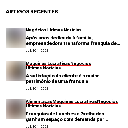
ARTIGOS RECENTES
Negócios
Últimas Notícias
Após anos dedicada à família,
empreendedora transforma franquia de
turismo em negócio de destaque no RN
JULHO 1, 2026
Máquinas Lucrativas
Negócios
Últimas Notícias
A satisfação do cliente é o maior
patrimônio de uma franquia
JULHO 1, 2026
Alimentação
Máquinas Lucrativas
Negócios
Últimas Notícias
Franquias de Lanches e Grelhados
ganham espaço com demanda por
refeições rápidas e de qualidade
JULHO 1, 2026