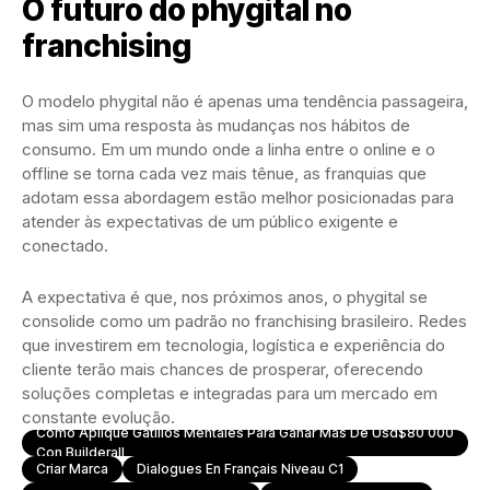
O futuro do phygital no
franchising
O modelo phygital não é apenas uma tendência passageira,
mas sim uma resposta às mudanças nos hábitos de
consumo. Em um mundo onde a linha entre o online e o
offline se torna cada vez mais tênue, as franquias que
adotam essa abordagem estão melhor posicionadas para
atender às expectativas de um público exigente e
conectado.
A expectativa é que, nos próximos anos, o phygital se
consolide como um padrão no franchising brasileiro. Redes
que investirem em tecnologia, logística e experiência do
cliente terão mais chances de prosperar, oferecendo
soluções completas e integradas para um mercado em
constante evolução.
Como Aplique Gatillos Mentales Para Ganar Más De Usd$80 000
Con Builderall
Criar Marca
Dialogues En Français Niveau C1