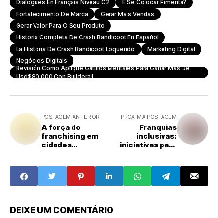
Dialogues En Français Niveau C2
E Se Colocar Pimenta?
Fortalecimento De Marca
Gerar Mais Vendas
Gerar Valor Para O Seu Produto
Historia Completa De Crash Bandicoot En Español
La Historia De Crash Bandicoot Loquendo
Marketing Digital
Negócios Digitais
Revisión Como Aplique Gatillos Mentales Para Ganar Más De
Usd$80 000 Con Builderall
POSTAGEM ANTERIOR
PRÓXIMA POSTAGEM
A força do
Franquias
franchising em
inclusivas:
cidades
iniciativas para
pequenas: o
atrair
impacto
empreendedores
econômico e
com deficiência
social em
ou de baixa renda
mercados menos
explorados
DEIXE UM COMENTÁRIO