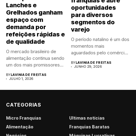
franquias e abre
Lanches e
oportunidades
Grelhados ganham
para diversos
espaço com
segmentos do
demanda por
varejo
refeições rápidas e
O período natalino é um dos
de qualidade
momentos mais
O mercado brasileiro de
aguardados pelo comércio
alimentação continua sendo
brasileiro....
BY
LAVINIA DE FREITAS
um dos mais promissores
JUNHO 29, 2026
para...
BY
LAVINIA DE FREITAS
JULHO 1, 2026
CATEGORIAS
Micro Franquias
Últimas notícias
Alimentação
Franquias Baratas
Negócios
Máquinas Lucrativas