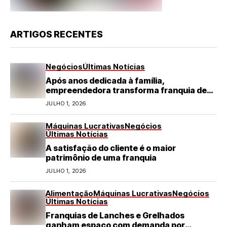
ARTIGOS RECENTES
Negócios
Últimas Notícias
Após anos dedicada à família,
empreendedora transforma franquia de
turismo em negócio de destaque no RN
JULHO 1, 2026
Máquinas Lucrativas
Negócios
Últimas Notícias
A satisfação do cliente é o maior
patrimônio de uma franquia
JULHO 1, 2026
Alimentação
Máquinas Lucrativas
Negócios
Últimas Notícias
Franquias de Lanches e Grelhados
ganham espaço com demanda por