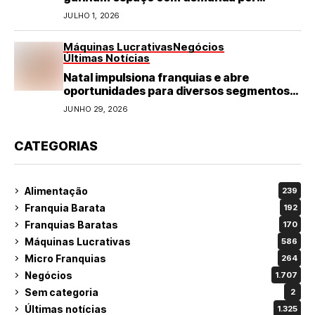
refeições rápidas e de qualidade
JULHO 1, 2026
Máquinas Lucrativas
Negócios
Últimas Notícias
Natal impulsiona franquias e abre
oportunidades para diversos segmentos
do varejo
JUNHO 29, 2026
CATEGORIAS
Alimentação
239
Franquia Barata
192
Franquias Baratas
170
Máquinas Lucrativas
586
Micro Franquias
264
Negócios
1.707
Sem categoria
2
Últimas notícias
1.325