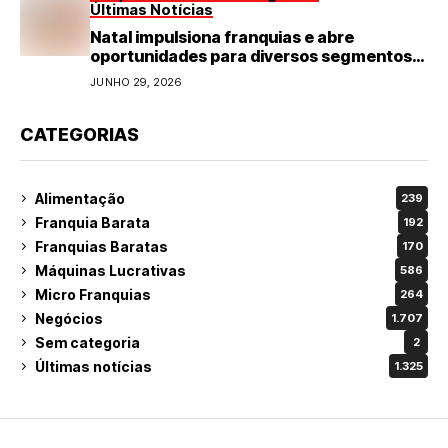
Últimas Notícias
Natal impulsiona franquias e abre
oportunidades para diversos segmentos
do varejo
JUNHO 29, 2026
CATEGORIAS
Alimentação
239
Franquia Barata
192
Franquias Baratas
170
Máquinas Lucrativas
586
Micro Franquias
264
Negócios
1.707
Sem categoria
2
Últimas notícias
1.325