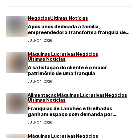
Negócios
Últimas Notícias
Após anos dedicada à família,
empreendedora transforma franquia de
turismo em negócio de destaque no RN
JULHO 1, 2026
Máquinas Lucrativas
Negócios
Últimas Notícias
A satisfação do cliente é o maior
patrimônio de uma franquia
JULHO 1, 2026
Alimentação
Máquinas Lucrativas
Negócios
Últimas Notícias
Franquias de Lanches e Grelhados
ganham espaço com demanda por
refeições rápidas e de qualidade
JULHO 1, 2026
Máquinas Lucrativas
Negócios