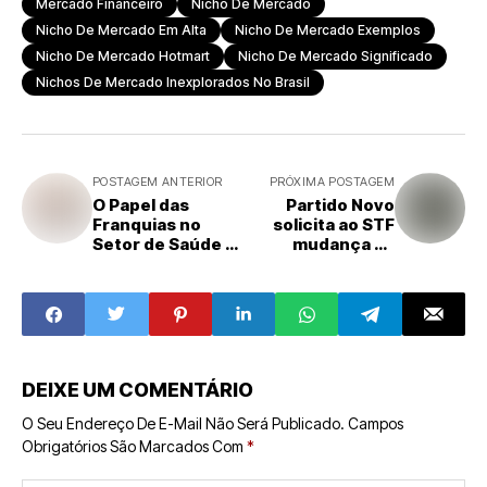
Mercado Financeiro
Nicho De Mercado
Nicho De Mercado Em Alta
Nicho De Mercado Exemplos
Nicho De Mercado Hotmart
Nicho De Mercado Significado
Nichos De Mercado Inexplorados No Brasil
POSTAGEM ANTERIOR
PRÓXIMA POSTAGEM
O Papel das
Partido Novo
Franquias no
solicita ao STF
Setor de Saúde e
mudança na
Bem-Estar: Novas
forma de avaliar
Tendências e
contratos de
Modelos de
franquias
Negócio
DEIXE UM COMENTÁRIO
O Seu Endereço De E-Mail Não Será Publicado.
Campos
Obrigatórios São Marcados Com
*