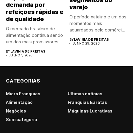
segmentos do
demanda por
varejo
refeições rápidas e
O período natalino é um dos
de qualidade
momentos mais
O mercado brasileiro de
aguardados pelo comércio
alimentação continua sendo
brasileiro....
BY
LAVINIA DE FREITAS
um dos mais promissores
JUNHO 29, 2026
para...
BY
LAVINIA DE FREITAS
JULHO 1, 2026
CATEGORIAS
Micro Franquias
Últimas notícias
Alimentação
Franquias Baratas
Negócios
Máquinas Lucrativas
Sem categoria