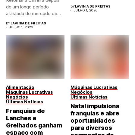
Retomar a carreira depois
de qualquer...
de um longo período
BY
LAVINIA DE FREITAS
JULHO 1, 2026
afastada do mercado de...
BY
LAVINIA DE FREITAS
JULHO 1, 2026
Alimentação
Máquinas Lucrativas
Máquinas Lucrativas
Negócios
Negócios
Últimas Notícias
Últimas Notícias
Natal impulsiona
Franquias de
franquias e abre
Lanches e
oportunidades
Grelhados ganham
para diversos
espaço com