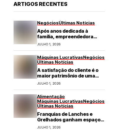
ARTIGOS RECENTES
Negócios
Últimas Notícias
Após anos dedicada à
família, empreendedora
transforma franquia de
JULHO 1, 2026
turismo em negócio de
destaque no RN
Máquinas Lucrativas
Negócios
Últimas Notícias
A satisfação do cliente é o
maior patrimônio de uma
franquia
JULHO 1, 2026
Alimentação
Máquinas Lucrativas
Negócios
Últimas Notícias
Franquias de Lanches e
Grelhados ganham espaço
com demanda por refeições
JULHO 1, 2026
rápidas e de qualidade