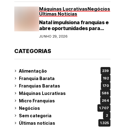
Máquinas Lucrativas
Negócios
Últimas Notícias
Natal impulsiona franquias e
abre oportunidades para
diversos segmentos do
JUNHO 29, 2026
varejo
CATEGORIAS
Alimentação
239
Franquia Barata
192
Franquias Baratas
170
Máquinas Lucrativas
586
Micro Franquias
264
Negócios
1.707
Sem categoria
2
Últimas notícias
1.325