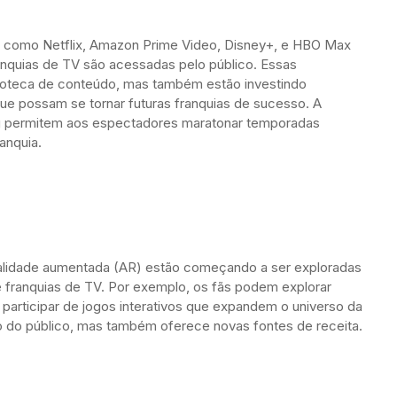
g como Netflix, Amazon Prime Video, Disney+, e HBO Max
anquias de TV são acessadas pelo público. Essas
ioteca de conteúdo, mas também estão investindo
e possam se tornar futuras franquias de sucesso. A
ng permitem aos espectadores maratonar temporadas
anquia.
realidade aumentada (AR) estão começando a ser exploradas
e franquias de TV. Por exemplo, os fãs podem explorar
u participar de jogos interativos que expandem o universo da
o do público, mas também oferece novas fontes de receita.