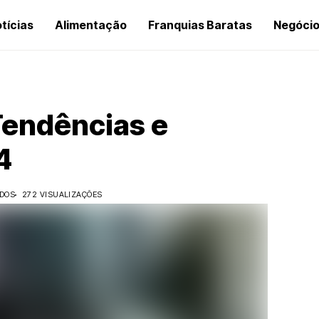
tícias
Alimentação
Franquias Baratas
Negóci
Tendências e
4
IDOS
272 VISUALIZAÇÕES