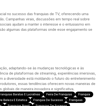
cial no sucesso das franquias de TV, oferecendo uma
fãs. Campanhas virais, discussões em tempo real sobre
sociais ajudam a manter o interesse e o entusiasmo em
ok são algumas das plataformas onde esse engajamento se
ução, adaptando-se às mudanças tecnológicas e às
ência de plataformas de streaming, experiências imersivas,
m a diversidade está moldando o futuro do entretenimento
 produtores, essas tendências oferecem novas maneiras de
 globais de maneira inovadora e significativa.
ranquias Baratas E Lucrativas
Feira De Franquias
Franquia
De Beleza E Estetica
Franquia De Sucesso
Franquias
as
Franquias Brasil
Franquias De Sucesso