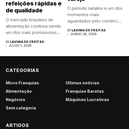
refeições rápidas e
O período natalino é um dos
de qualidade
momentos mais
O mercado brasileiro de
aguardados pelo comércio
alimentação continua sendo
brasileiro....
BY
LAVINIA DE FREITAS
um dos mais promissores
JUNHO 29, 2026
para...
BY
LAVINIA DE FREITAS
JULHO 1, 2026
CATEGORIAS
Micro Franquias
Últimas notícias
Alimentação
Franquias Baratas
Negócios
Máquinas Lucrativas
Sem categoria
ARTIGOS