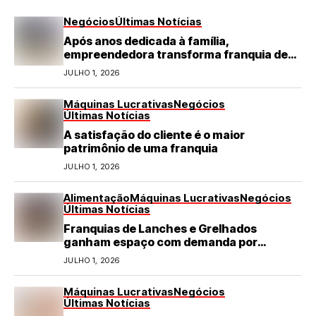
Negócios
Últimas Notícias
Após anos dedicada à família,
empreendedora transforma franquia de
turismo em negócio de destaque no RN
JULHO 1, 2026
Máquinas Lucrativas
Negócios
Últimas Notícias
A satisfação do cliente é o maior
patrimônio de uma franquia
JULHO 1, 2026
Alimentação
Máquinas Lucrativas
Negócios
Últimas Notícias
Franquias de Lanches e Grelhados
ganham espaço com demanda por
refeições rápidas e de qualidade
JULHO 1, 2026
Máquinas Lucrativas
Negócios
Últimas Notícias