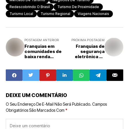
Redescobrindo O Brasil
Turismo De Proximidade
Turismo Local
Turismo Regional
Viagens Nacionais
POSTAGEM ANTERIOR
PRÓXIMA POSTAGEM
Franquias em
Franquias de
comunidades de
segurança
baixa renda
eletrônica se
crescem com
expandem com
modelos
foco em
inclusivos e de
tecnologia e
impacto social
proteção
residencial
DEIXE UM COMENTÁRIO
O Seu Endereço De E-Mail Não Será Publicado.
Campos
Obrigatórios São Marcados Com
*