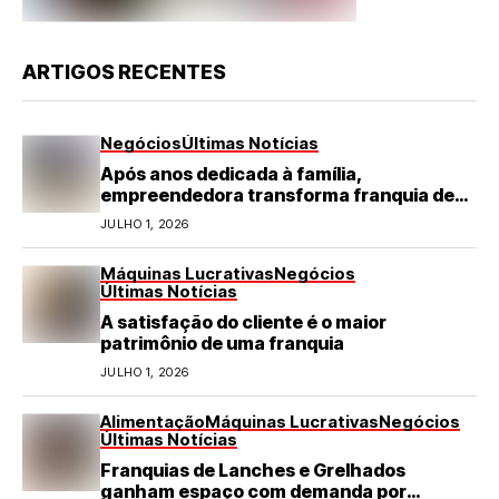
ARTIGOS RECENTES
Negócios
Últimas Notícias
Após anos dedicada à família,
empreendedora transforma franquia de
turismo em negócio de destaque no RN
JULHO 1, 2026
Máquinas Lucrativas
Negócios
Últimas Notícias
A satisfação do cliente é o maior
patrimônio de uma franquia
JULHO 1, 2026
Alimentação
Máquinas Lucrativas
Negócios
Últimas Notícias
Franquias de Lanches e Grelhados
ganham espaço com demanda por