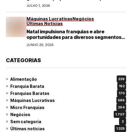
refeições rápidas e de qualidade
JULHO 1, 2026
Máquinas Lucrativas
Negócios
Últimas Notícias
Natal impulsiona franquias e abre
oportunidades para diversos segmentos
do varejo
JUNHO 29, 2026
CATEGORIAS
Alimentação
239
Franquia Barata
192
Franquias Baratas
170
Máquinas Lucrativas
586
Micro Franquias
264
Negócios
1.707
Sem categoria
2
Últimas notícias
1.325