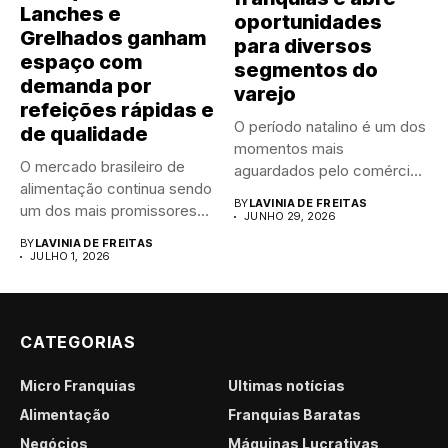
Lanches e
oportunidades
Grelhados ganham
para diversos
espaço com
segmentos do
demanda por
varejo
refeições rápidas e
O período natalino é um dos
de qualidade
momentos mais
O mercado brasileiro de
aguardados pelo comércio
alimentação continua sendo
brasileiro....
BY
LAVINIA DE FREITAS
um dos mais promissores
JUNHO 29, 2026
para...
BY
LAVINIA DE FREITAS
JULHO 1, 2026
CATEGORIAS
Micro Franquias
Últimas notícias
Alimentação
Franquias Baratas
Negócios
Máquinas Lucrativas