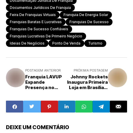
Documentação Juridica De Franquia
Documentos Jurídicos De Franquia
Feira De Franquias Virtuais
Franquia De Energia Solar
Franquias Baratas E Lucrativas
Franquias De Sucesso
Franquias De Sucesso Confiáveis
Franquias Lucrativas De Primeiro Negócio
Ideias De Negócios
Ponto De Venda
Turismo
POSTAGEM ANTERIOR
PRÓXIMA POSTAGEM
Franquia LAVUP
Johnny Rockets
Expande
Inaugura Primeira
Presença no
Loja em Brasília e
Sudeste com
Acelera Expansão
Novas Unidades
no Brasil
DEIXE UM COMENTÁRIO