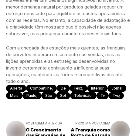
sorvetes enfrentam desafios significativos no inverno. A
menor demanda natural por produtos gelados requer um
esforço constante para equilibrar os custos operacionais
com as receitas. No entanto, a capacidade de adaptação e
a criatividade têm mostrado que é possível não apenas
sobreviver, mas prosperar durante os meses mais frios.
Com a chegada das estações mais quentes, as franquias
de sorvetes esperam um aumento nas vendas, mas as
lições aprendidas e as estratégias desenvolvidas no
inverno certamente continuarão a influenciar suas
operações, mantendo-as fortes e competitivas durante
todo o ano.
Aberta
Compartilhe;
De
Feliz;
Interior
Jornal
Mais
Paulo;
São
Sbt
Televisão;
Tv
Tvs;
POSTAGEM ANTERIOR
PRÓXIMA POSTAGEM
O Crescimento
A Franquia como
das Franquias de
Porta de Entrada