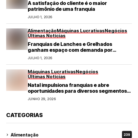
A satisfação do cliente é o maior
patrimônio de uma franquia
JULHO 1, 2026
Alimentação
Máquinas Lucrativas
Negócios
Últimas Notícias
Franquias de Lanches e Grelhados
ganham espaço com demanda por
refeições rápidas e de qualidade
JULHO 1, 2026
Máquinas Lucrativas
Negócios
Últimas Notícias
Natal impulsiona franquias e abre
oportunidades para diversos segmentos
do varejo
JUNHO 29, 2026
CATEGORIAS
Alimentação
239