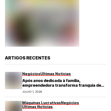
ARTIGOS RECENTES
Negócios
Últimas Notícias
Após anos dedicada à família,
empreendedora transforma franquia de
turismo em negócio de destaque no RN
JULHO 1, 2026
Máquinas Lucrativas
Negócios
Últimas Notícias