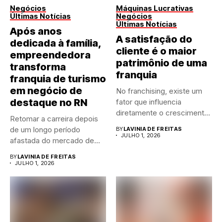
Negócios
Máquinas Lucrativas
Últimas Notícias
Negócios
Últimas Notícias
Após anos
A satisfação do
dedicada à família,
cliente é o maior
empreendedora
patrimônio de uma
transforma
franquia
franquia de turismo
em negócio de
No franchising, existe um
destaque no RN
fator que influencia
diretamente o crescimento
Retomar a carreira depois
de qualquer...
de um longo período
BY
LAVINIA DE FREITAS
JULHO 1, 2026
afastada do mercado de...
BY
LAVINIA DE FREITAS
JULHO 1, 2026