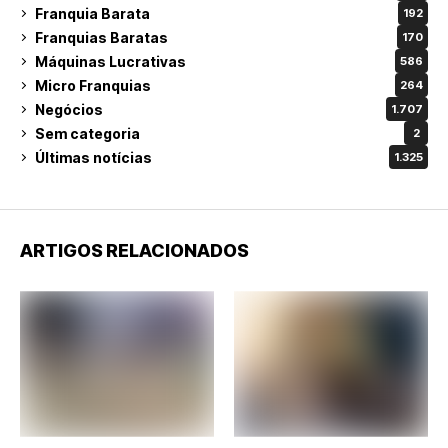
Franquia Barata
192
Franquias Baratas
170
Máquinas Lucrativas
586
Micro Franquias
264
Negócios
1.707
Sem categoria
2
Últimas notícias
1.325
ARTIGOS RELACIONADOS