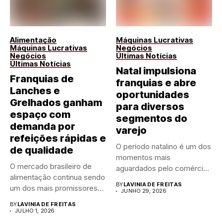
Alimentação
Máquinas Lucrativas
Máquinas Lucrativas
Negócios
Negócios
Últimas Notícias
Últimas Notícias
Natal impulsiona
Franquias de
franquias e abre
Lanches e
oportunidades
Grelhados ganham
para diversos
espaço com
segmentos do
demanda por
varejo
refeições rápidas e
O período natalino é um dos
de qualidade
momentos mais
O mercado brasileiro de
aguardados pelo comércio
alimentação continua sendo
brasileiro....
BY
LAVINIA DE FREITAS
um dos mais promissores
JUNHO 29, 2026
para...
BY
LAVINIA DE FREITAS
JULHO 1, 2026