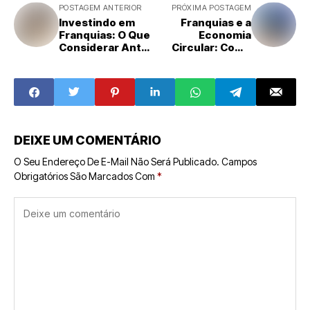
POSTAGEM ANTERIOR
PRÓXIMA POSTAGEM
Investindo em
Franquias e a
Franquias: O Que
Economia
Considerar Antes
Circular: Como
de Fazer a
Marcas Estão
Escolha
Adotando
Práticas
Sustentáveis e
Inovadoras
DEIXE UM COMENTÁRIO
O Seu Endereço De E-Mail Não Será Publicado.
Campos
Obrigatórios São Marcados Com
*