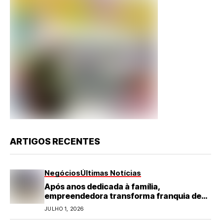
ARTIGOS RECENTES
Negócios
Últimas Notícias
Após anos dedicada à família,
empreendedora transforma franquia de
turismo em negócio de destaque no RN
JULHO 1, 2026