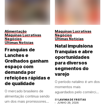
Alimentação
Máquinas Lucrativas
Máquinas Lucrativas
Negócios
Negócios
Últimas Notícias
Últimas Notícias
Natal impulsiona
Franquias de
franquias e abre
Lanches e
oportunidades
Grelhados ganham
para diversos
espaço com
segmentos do
demanda por
varejo
refeições rápidas e
O período natalino é um dos
de qualidade
momentos mais
O mercado brasileiro de
aguardados pelo comércio
alimentação continua sendo
brasileiro....
BY
LAVINIA DE FREITAS
um dos mais promissores
JUNHO 29, 2026