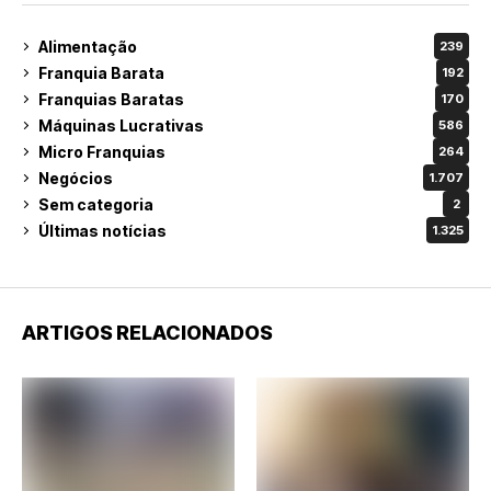
Alimentação
239
Franquia Barata
192
Franquias Baratas
170
Máquinas Lucrativas
586
Micro Franquias
264
Negócios
1.707
Sem categoria
2
Últimas notícias
1.325
ARTIGOS RELACIONADOS