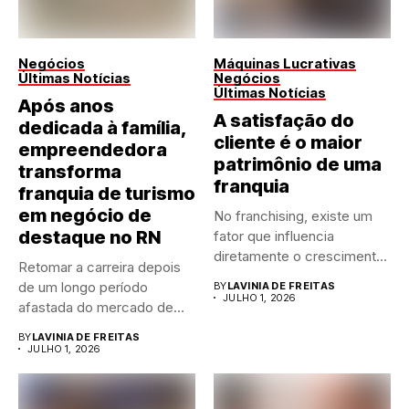
Negócios
Máquinas Lucrativas
Últimas Notícias
Negócios
Últimas Notícias
Após anos
A satisfação do
dedicada à família,
cliente é o maior
empreendedora
patrimônio de uma
transforma
franquia
franquia de turismo
em negócio de
No franchising, existe um
destaque no RN
fator que influencia
diretamente o crescimento
Retomar a carreira depois
de qualquer...
de um longo período
BY
LAVINIA DE FREITAS
JULHO 1, 2026
afastada do mercado de...
BY
LAVINIA DE FREITAS
JULHO 1, 2026