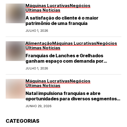
Máquinas Lucrativas
Negócios
Últimas Notícias
A satisfação do cliente é o maior
patrimônio de uma franquia
JULHO 1, 2026
Alimentação
Máquinas Lucrativas
Negócios
Últimas Notícias
Franquias de Lanches e Grelhados
ganham espaço com demanda por
refeições rápidas e de qualidade
JULHO 1, 2026
Máquinas Lucrativas
Negócios
Últimas Notícias
Natal impulsiona franquias e abre
oportunidades para diversos segmentos
do varejo
JUNHO 29, 2026
CATEGORIAS