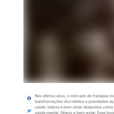
Nos últimos anos, o mercado de franquias no
transformações dos hábitos e prioridades 
saúde, beleza e bem-estar despontou como
saúde mental, fitness e bem-estar. Esse bo