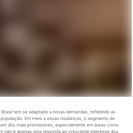
 Brasil tem se adaptado a novas demandas, refletindo as
da população. Em meio a essas mudanças, o segmento de
 um dos mais promissores, especialmente em áreas como
om não é apenas uma resposta ao crescente interesse dos