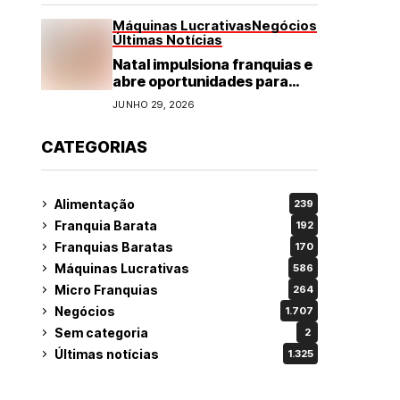
Máquinas Lucrativas
Negócios
Últimas Notícias
Natal impulsiona franquias e
abre oportunidades para
diversos segmentos do
JUNHO 29, 2026
varejo
CATEGORIAS
Alimentação
239
Franquia Barata
192
Franquias Baratas
170
Máquinas Lucrativas
586
Micro Franquias
264
Negócios
1.707
Sem categoria
2
Últimas notícias
1.325