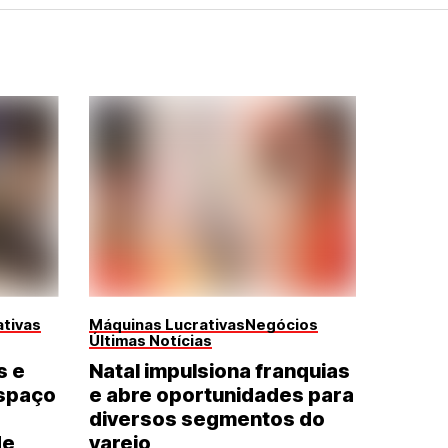
tivas
Máquinas Lucrativas
Negócios
Últimas Notícias
s e
Natal impulsiona franquias
spaço
e abre oportunidades para
diversos segmentos do
de
varejo