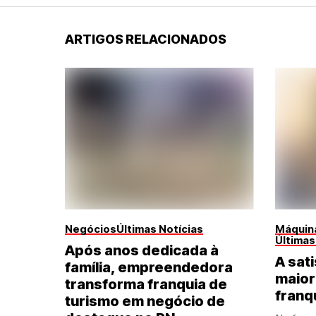
ARTIGOS RELACIONADOS
Negócios
Últimas Notícias
Máquina
Últimas
Após anos dedicada à
A sati
família, empreendedora
maior
transforma franquia de
franq
turismo em negócio de