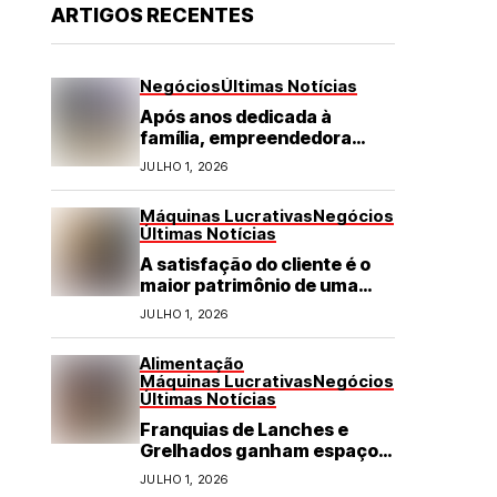
ARTIGOS RECENTES
Negócios
Últimas Notícias
Após anos dedicada à
família, empreendedora
transforma franquia de
JULHO 1, 2026
turismo em negócio de
destaque no RN
Máquinas Lucrativas
Negócios
Últimas Notícias
A satisfação do cliente é o
maior patrimônio de uma
franquia
JULHO 1, 2026
Alimentação
Máquinas Lucrativas
Negócios
Últimas Notícias
Franquias de Lanches e
Grelhados ganham espaço
com demanda por refeições
JULHO 1, 2026
rápidas e de qualidade