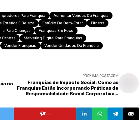
ompradores Para Franquia
Aumentar Vendas Da Franquia
 Estetica E Beleza
Estúdio De Bem-Estar
Fitness
ia Para Crianças
Franquias Em Foco
e Fitness
Marketing Digital Para Franquias
Vender Franquias
Vender Unidades Da Franquia
PRÓXIMA POSTAGEM
Franquias de Impacto Social: Como as
uia no
Franquias Estão Incorporando Práticas de
Responsabilidade Social Corporativa e
Contribuindo para Comunidades Locais
Pin