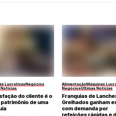
s Lucrativas
Negócios
Alimentação
Máquinas Lucra
 Notícias
Negócios
Últimas Notícias
sfação do cliente é o
Franquias de Lanche
 patrimônio de uma
Grelhados ganham e
uia
com demanda por
refeições rápidas e 