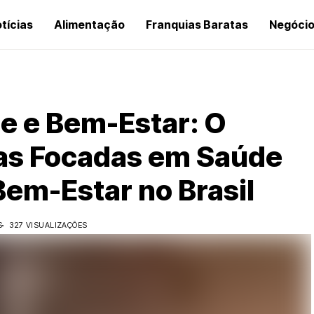
tícias
Alimentação
Franquias Baratas
Negóci
e e Bem-Estar: O
as Focadas em Saúde
Bem-Estar no Brasil
S
327 VISUALIZAÇÕES