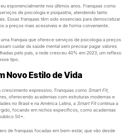
sceu exponencialmente nos últimos anos. Franquias como
viços de psicologia e psiquiatria, atendendo tanto
ais. Essas franquias têm sido essenciais para democratizar
os a preços mais acessíveis e de forma conveniente.
, uma franquia que oferece serviços de psicologia a preços
possam cuidar da saúde mental sem precisar pagar valores
lhadas pelo país, a rede cresceu 40% em 2023, um reflexo
sse tipo.
m Novo Estilo de Vida
 crescimento expressivo. Franquias como
Smart Fit
,
ares, oferecendo academias com estruturas modernas e
ades no Brasil e na América Latina, a
Smart Fit
continua a
urgido, focando em nichos específicos, como academias
público 50+.
ro de franquias focadas em bem-estar, que vão desde