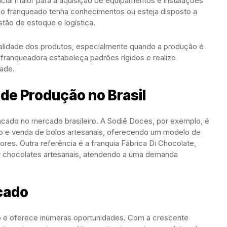
cial maior para a aquisição de equipamentos e instalações
 o franqueado tenha conhecimentos ou esteja disposto a
tão de estoque e logística.
ualidade dos produtos, especialmente quando a produção é
a franqueadora estabeleça padrões rígidos e realize
dade.
de Produção no Brasil
cado no mercado brasileiro. A Sodiê Doces, por exemplo, é
o e venda de bolos artesanais, oferecendo um modelo de
es. Outra referência é a franquia Fábrica Di Chocolate,
r chocolates artesanais, atendendo a uma demanda
cado
o e oferece inúmeras oportunidades. Com a crescente