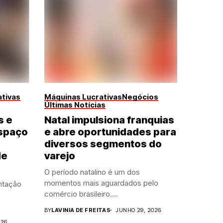
tivas
Máquinas Lucrativas
Negócios
Últimas Notícias
s e
Natal impulsiona franquias
spaço
e abre oportunidades para
diversos segmentos do
de
varejo
O período natalino é um dos
momentos mais aguardados pelo
ntação
comércio brasileiro....
BY
LAVINIA DE FREITAS
JUNHO 29, 2026
026