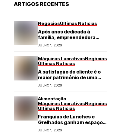
ARTIGOS RECENTES
Negócios
Últimas Notícias
Após anos dedicada à
família, empreendedora
transforma franquia de
JULHO 1, 2026
turismo em negócio de
destaque no RN
Máquinas Lucrativas
Negócios
Últimas Notícias
A satisfação do cliente é o
maior patrimônio de uma
franquia
JULHO 1, 2026
Alimentação
Máquinas Lucrativas
Negócios
Últimas Notícias
Franquias de Lanches e
Grelhados ganham espaço
com demanda por refeições
JULHO 1, 2026
rápidas e de qualidade