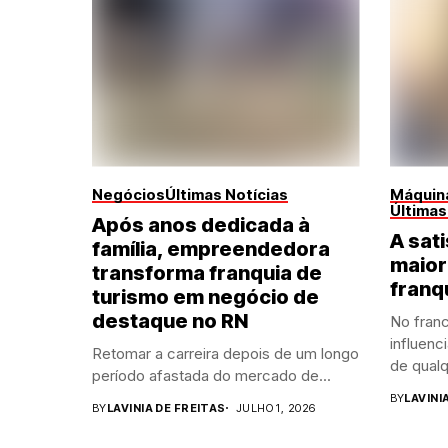
Negócios
Últimas Notícias
Máquina
Últimas
Após anos dedicada à
A sati
família, empreendedora
maior
transforma franquia de
franq
turismo em negócio de
destaque no RN
No franc
influenc
Retomar a carreira depois de um longo
de qualq
período afastada do mercado de...
BY
LAVINI
BY
LAVINIA DE FREITAS
JULHO 1, 2026