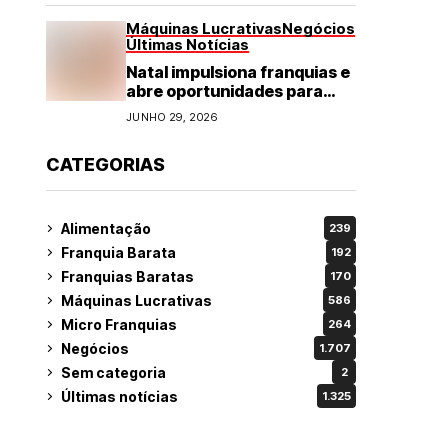
Máquinas Lucrativas
Negócios
Últimas Notícias
Natal impulsiona franquias e
abre oportunidades para
diversos segmentos do
JUNHO 29, 2026
varejo
CATEGORIAS
Alimentação
239
Franquia Barata
192
Franquias Baratas
170
Máquinas Lucrativas
586
Micro Franquias
264
Negócios
1.707
Sem categoria
2
Últimas notícias
1.325