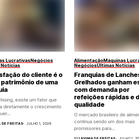
s Lucrativas
Negócios
Alimentação
Máquinas Lucra
 Notícias
Negócios
Últimas Notícias
sfação do cliente é o
Franquias de Lanche
 patrimônio de uma
Grelhados ganham e
uia
com demanda por
refeições rápidas e 
hising, existe um fator que
qualidade
ia diretamente o crescimento
uer...
O mercado brasileiro de alime
continua sendo um dos mais
A DE FREITAS
JULHO 1, 2026
promissores para...
BY
LAVINIA DE FREITAS
JULHO 1, 2