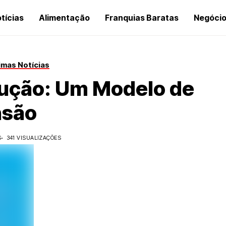
tícias
Alimentação
Franquias Baratas
Negóci
imas Notícias
dução: Um Modelo de
nsão
S
341 VISUALIZAÇÕES