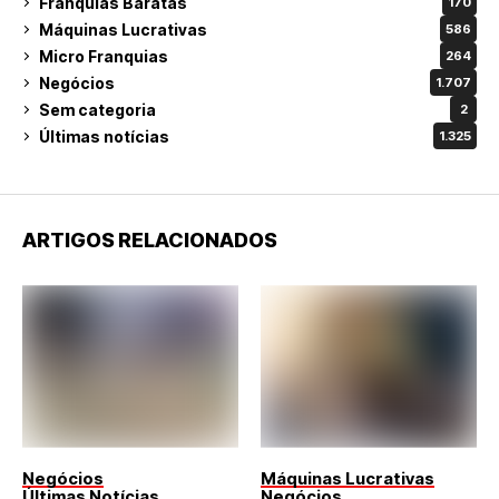
Franquias Baratas
170
Máquinas Lucrativas
586
Micro Franquias
264
Negócios
1.707
Sem categoria
2
Últimas notícias
1.325
ARTIGOS RELACIONADOS
Negócios
Máquinas Lucrativas
Últimas Notícias
Negócios