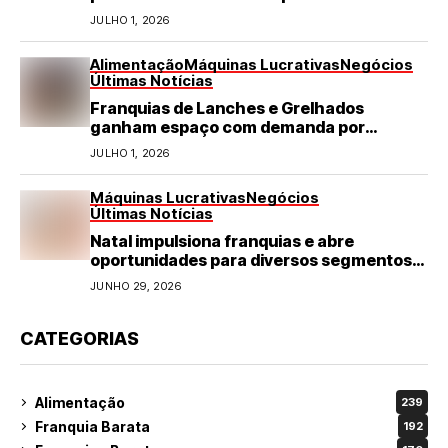
JULHO 1, 2026
Alimentação
Máquinas Lucrativas
Negócios
Últimas Notícias
Franquias de Lanches e Grelhados
ganham espaço com demanda por
refeições rápidas e de qualidade
JULHO 1, 2026
Máquinas Lucrativas
Negócios
Últimas Notícias
Natal impulsiona franquias e abre
oportunidades para diversos segmentos
do varejo
JUNHO 29, 2026
CATEGORIAS
Alimentação
239
Franquia Barata
192