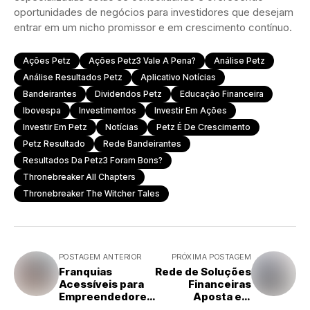
oportunidades de negócios para investidores que desejam
entrar em um nicho promissor e em crescimento contínuo.
Ações Petz
Ações Petz3 Vale A Pena?
Análise Petz
Análise Resultados Petz
Aplicativo Notícias
Bandeirantes
Dividendos Petz
Educação Financeira
Ibovespa
Investimentos
Investir Em Ações
Investir Em Petz
Notícias
Petz É De Crescimento
Petz Resultado
Rede Bandeirantes
Resultados Da Petz3 Foram Bons?
Thronebreaker All Chapters
Thronebreaker The Witcher Tales
POSTAGEM ANTERIOR
PRÓXIMA POSTAGEM
Franquias
Rede de Soluções
Acessíveis para
Financeiras
Empreendedores
Aposta em
: Oportunidades a
Faturamento de