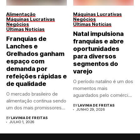
Alimentação
Máquinas Lucrativas
Máquinas Lucrativas
Negócios
Negócios
Últimas Notícias
Últimas Notícias
Natal impulsiona
Franquias de
franquias e abre
Lanches e
oportunidades
Grelhados ganham
para diversos
espaço com
segmentos do
demanda por
varejo
refeições rápidas e
O período natalino é um dos
de qualidade
momentos mais
O mercado brasileiro de
aguardados pelo comércio
alimentação continua sendo
brasileiro....
BY
LAVINIA DE FREITAS
um dos mais promissores
JUNHO 29, 2026
para...
BY
LAVINIA DE FREITAS
JULHO 1, 2026