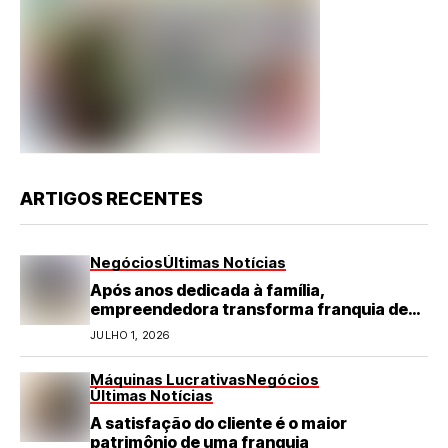
ARTIGOS RECENTES
Negócios
Últimas Notícias
Após anos dedicada à família,
empreendedora transforma franquia de
turismo em negócio de destaque no RN
JULHO 1, 2026
Máquinas Lucrativas
Negócios
Últimas Notícias
A satisfação do cliente é o maior
patrimônio de uma franquia