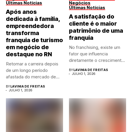
Últimas Notícias
Negócios
Últimas Notícias
Após anos
A satisfação do
dedicada à família,
cliente é o maior
empreendedora
patrimônio de uma
transforma
franquia
franquia de turismo
em negócio de
No franchising, existe um
destaque no RN
fator que influencia
diretamente o crescimento
Retomar a carreira depois
de qualquer...
de um longo período
BY
LAVINIA DE FREITAS
JULHO 1, 2026
afastada do mercado de...
BY
LAVINIA DE FREITAS
JULHO 1, 2026