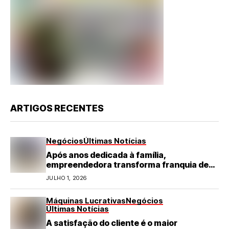
ARTIGOS RECENTES
Negócios
Últimas Notícias
Após anos dedicada à família,
empreendedora transforma franquia de
turismo em negócio de destaque no RN
JULHO 1, 2026
Máquinas Lucrativas
Negócios
Últimas Notícias
A satisfação do cliente é o maior