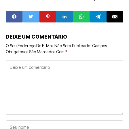
e: Oportunidades
de Minimercados
no Mercado de
Autônomos,
Qualificação para
Segundo
o Trabalho
Guilherme Mauri,
CEO da Minha
Quitandinha
DEIXE UM COMENTÁRIO
O Seu Endereço De E-Mail Não Será Publicado.
Campos
Obrigatórios São Marcados Com
*