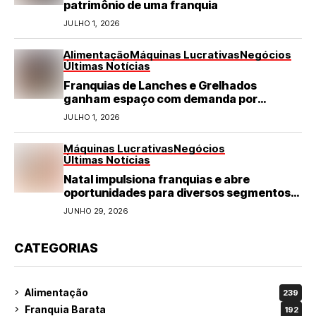
patrimônio de uma franquia
JULHO 1, 2026
Alimentação
Máquinas Lucrativas
Negócios
Últimas Notícias
Franquias de Lanches e Grelhados
ganham espaço com demanda por
refeições rápidas e de qualidade
JULHO 1, 2026
Máquinas Lucrativas
Negócios
Últimas Notícias
Natal impulsiona franquias e abre
oportunidades para diversos segmentos
do varejo
JUNHO 29, 2026
CATEGORIAS
Alimentação
239
Franquia Barata
192