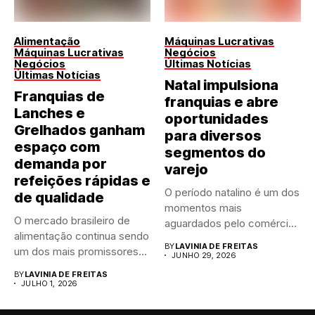
Alimentação
Máquinas Lucrativas
Máquinas Lucrativas
Negócios
Negócios
Últimas Notícias
Últimas Notícias
Natal impulsiona
Franquias de
franquias e abre
Lanches e
oportunidades
Grelhados ganham
para diversos
espaço com
segmentos do
demanda por
varejo
refeições rápidas e
O período natalino é um dos
de qualidade
momentos mais
O mercado brasileiro de
aguardados pelo comércio
alimentação continua sendo
brasileiro....
BY
LAVINIA DE FREITAS
um dos mais promissores
JUNHO 29, 2026
para...
BY
LAVINIA DE FREITAS
JULHO 1, 2026