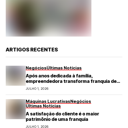
ARTIGOS RECENTES
Negócios
Últimas Notícias
Após anos dedicada à família,
empreendedora transforma franquia de
turismo em negócio de destaque no RN
JULHO 1, 2026
Máquinas Lucrativas
Negócios
Últimas Notícias
A satisfação do cliente é o maior
patrimônio de uma franquia
JULHO 1, 2026