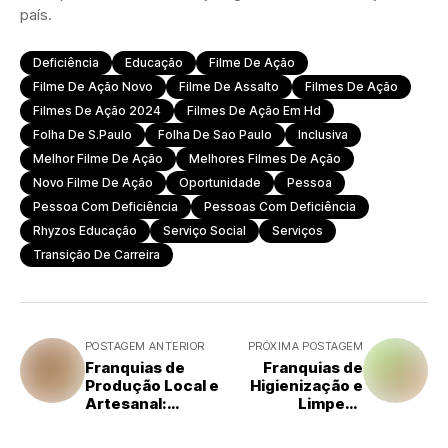
país.
Deficiência
Educação
Filme De Ação
Filme De Ação Novo
Filme De Assalto
Filmes De Ação
Filmes De Ação 2024
Filmes De Ação Em Hd
Folha De S.paulo
Folha De Sao Paulo
Inclusiva
Melhor Filme De Ação
Melhores Filmes De Ação
Novo Filme De Ação
Oportunidade
Pessoa
Pessoa Com Deficiência
Pessoas Com Deficiência
Rhyzos Educação
Serviço Social
Serviços
Transição De Carreira
POSTAGEM ANTERIOR
PRÓXIMA POSTAGEM
Franquias de
Franquias de
Produção Local e
Higienização e
Artesanal:
Limpeza
Valorizando a
Sustentável: Um
Economia
Mercado em