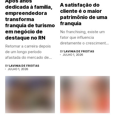
Após anos
A satisfação do
dedicada à família,
cliente é o maior
empreendedora
patrimônio de uma
transforma
franquia
franquia de turismo
em negócio de
No franchising, existe um
destaque no RN
fator que influencia
diretamente o crescimento
Retomar a carreira depois
de qualquer...
de um longo período
BY
LAVINIA DE FREITAS
JULHO 1, 2026
afastada do mercado de...
BY
LAVINIA DE FREITAS
JULHO 1, 2026