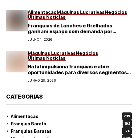
Alimentação
Máquinas Lucrativas
Negócios
Últimas Notícias
Franquias de Lanches e Grelhados
ganham espaço com demanda por
refeições rápidas e de qualidade
JULHO 1, 2026
Máquinas Lucrativas
Negócios
Últimas Notícias
Natal impulsiona franquias e abre
oportunidades para diversos segmentos
do varejo
JUNHO 29, 2026
CATEGORIAS
Alimentação
239
Franquia Barata
192
Franquias Baratas
170