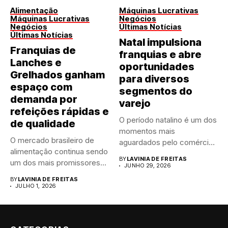
Alimentação
Máquinas Lucrativas
Máquinas Lucrativas
Negócios
Negócios
Últimas Notícias
Últimas Notícias
Natal impulsiona
Franquias de
franquias e abre
Lanches e
oportunidades
Grelhados ganham
para diversos
espaço com
segmentos do
demanda por
varejo
refeições rápidas e
O período natalino é um dos
de qualidade
momentos mais
O mercado brasileiro de
aguardados pelo comércio
alimentação continua sendo
brasileiro....
BY
LAVINIA DE FREITAS
um dos mais promissores
JUNHO 29, 2026
para...
BY
LAVINIA DE FREITAS
JULHO 1, 2026