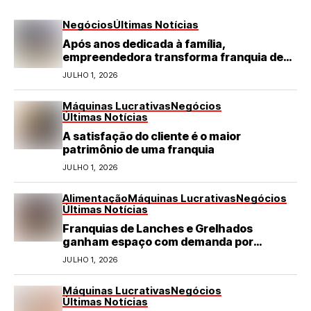
Negócios
Últimas Notícias
Após anos dedicada à família,
empreendedora transforma franquia de
turismo em negócio de destaque no RN
JULHO 1, 2026
Máquinas Lucrativas
Negócios
Últimas Notícias
A satisfação do cliente é o maior
patrimônio de uma franquia
JULHO 1, 2026
Alimentação
Máquinas Lucrativas
Negócios
Últimas Notícias
Franquias de Lanches e Grelhados
ganham espaço com demanda por
refeições rápidas e de qualidade
JULHO 1, 2026
Máquinas Lucrativas
Negócios
Últimas Notícias