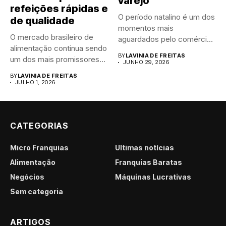
varejo
refeições rápidas e
O período natalino é um dos
de qualidade
momentos mais
O mercado brasileiro de
aguardados pelo comércio
alimentação continua sendo
brasileiro....
BY
LAVINIA DE FREITAS
um dos mais promissores
JUNHO 29, 2026
para...
BY
LAVINIA DE FREITAS
JULHO 1, 2026
CATEGORIAS
Micro Franquias
Últimas notícias
Alimentação
Franquias Baratas
Negócios
Máquinas Lucrativas
Sem categoria
ARTIGOS