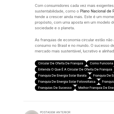
Com consumidores cada vez mais exigentes e
sustentabilidade, como o
Plano Nacional de 
tende a crescer ainda mais. Este é um momen
propósito, com uma aposta em um modelo de
sociedade e o planeta.
As franquias de economia circular estão nã
consumo no Brasil e no mundo. O sucesso d
mercado mais sustentável, lucrativo e alin
Circular De Oferta De Franquia
Como Funciona A
Entenda O Que É A Circular De Oferta De Franquia
Franquia De Energia Solar Barata
Franquia De E
Franquia De Energia Solar Fotovoltaica
Franqui
Franquias De Sucesso
Melhor Franquia De Ener
POSTAGEM ANTERIOR