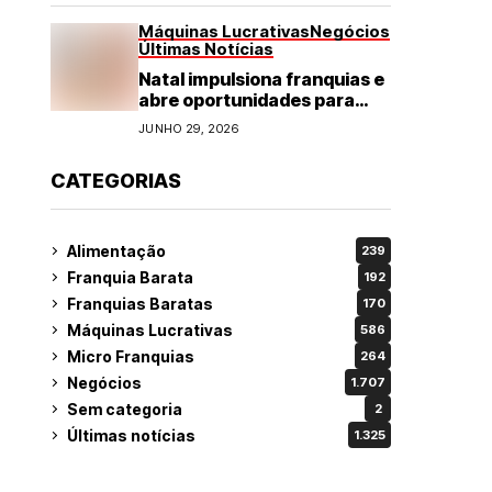
Máquinas Lucrativas
Negócios
Últimas Notícias
Natal impulsiona franquias e
abre oportunidades para
diversos segmentos do
JUNHO 29, 2026
varejo
CATEGORIAS
Alimentação
239
Franquia Barata
192
Franquias Baratas
170
Máquinas Lucrativas
586
Micro Franquias
264
Negócios
1.707
Sem categoria
2
Últimas notícias
1.325