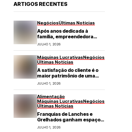
ARTIGOS RECENTES
Negócios
Últimas Notícias
Após anos dedicada à
família, empreendedora
transforma franquia de
JULHO 1, 2026
turismo em negócio de
destaque no RN
Máquinas Lucrativas
Negócios
Últimas Notícias
A satisfação do cliente é o
maior patrimônio de uma
franquia
JULHO 1, 2026
Alimentação
Máquinas Lucrativas
Negócios
Últimas Notícias
Franquias de Lanches e
Grelhados ganham espaço
com demanda por refeições
JULHO 1, 2026
rápidas e de qualidade