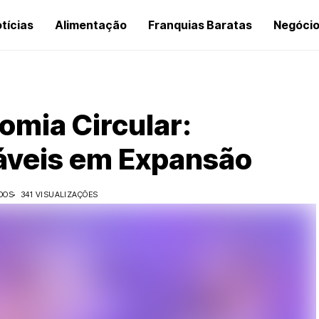
tícias
Alimentação
Franquias Baratas
Negóci
omia Circular:
áveis em Expansão
DOS
341 VISUALIZAÇÕES