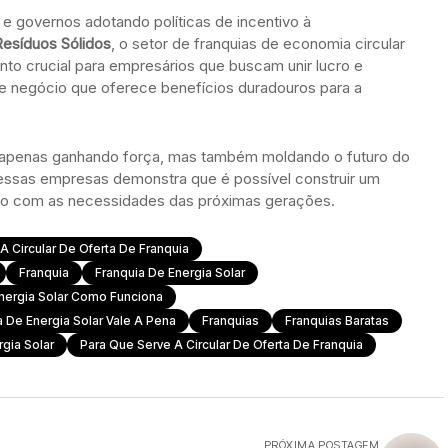
 governos adotando políticas de incentivo à
Resíduos Sólidos
, o setor de franquias de economia circular
to crucial para empresários que buscam unir lucro e
 negócio que oferece benefícios duradouros para a
o apenas ganhando força, mas também moldando o futuro do
essas empresas demonstra que é possível construir um
hado com as necessidades das próximas gerações.
 Circular De Oferta De Franquia
Franquia
Franquia De Energia Solar
nergia Solar Como Funciona
a De Energia Solar Vale A Pena
Franquias
Franquias Baratas
gia Solar
Para Que Serve A Circular De Oferta De Franquia
PRÓXIMA POSTAGEM