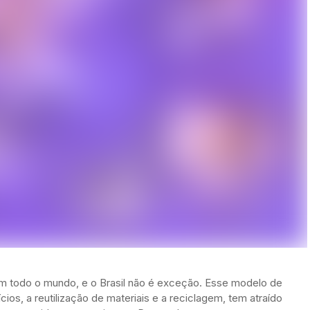
em todo o mundo, e o Brasil não é exceção. Esse modelo de
ios, a reutilização de materiais e a reciclagem, tem atraído