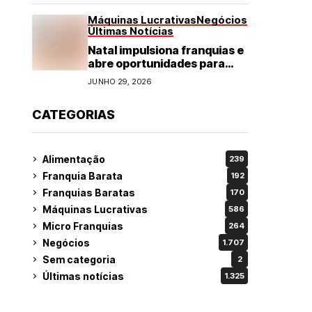
Máquinas Lucrativas
Negócios
Últimas Notícias
Natal impulsiona franquias e
abre oportunidades para
diversos segmentos do
JUNHO 29, 2026
varejo
CATEGORIAS
Alimentação
239
Franquia Barata
192
Franquias Baratas
170
Máquinas Lucrativas
586
Micro Franquias
264
Negócios
1.707
Sem categoria
2
Últimas notícias
1.325