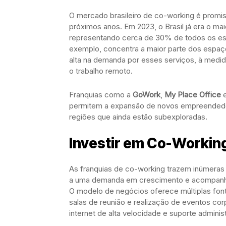
O mercado brasileiro de co-working é promi
próximos anos. Em 2023, o Brasil já era o m
representando cerca de 30% de todos os esp
exemplo, concentra a maior parte dos espa
alta na demanda por esses serviços, à med
o trabalho remoto.
Franquias como a
GoWork
,
My Place Office
permitem a expansão de novos empreendedo
regiões que ainda estão subexploradas.
Investir em Co-Workin
As franquias de co-working trazem inúmeras 
a uma demanda em crescimento e acompanham
O modelo de negócios oferece múltiplas font
salas de reunião e realização de eventos cor
internet de alta velocidade e suporte administ