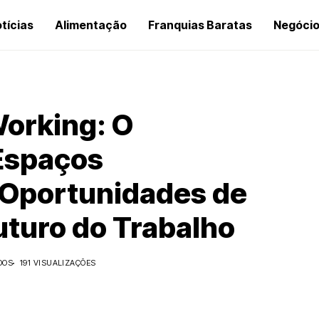
tícias
Alimentação
Franquias Baratas
Negóci
orking: O
Espaços
 Oportunidades de
uturo do Trabalho
DOS
191 VISUALIZAÇÕES