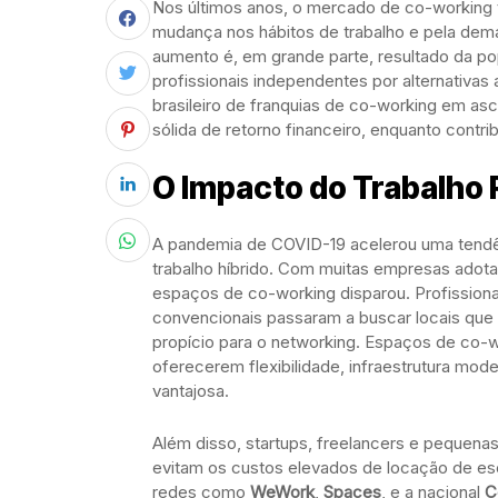
Nos últimos anos, o mercado de co-working 
mudança nos hábitos de trabalho e pela dema
aumento é, em grande parte, resultado da p
profissionais independentes por alternativas
brasileiro de franquias de co-working em as
sólida de retorno financeiro, enquanto contr
O Impacto do Trabalho 
A pandemia de COVID-19 acelerou uma tendên
trabalho híbrido. Com muitas empresas ado
espaços de co-working disparou. Profissiona
convencionais passaram a buscar locais que
propício para o networking. Espaços de co-
oferecerem flexibilidade, infraestrutura mo
vantajosa.
Além disso, startups, freelancers e pequen
evitam os custos elevados de locação de escri
redes como
WeWork
,
Spaces
, e a nacional
C