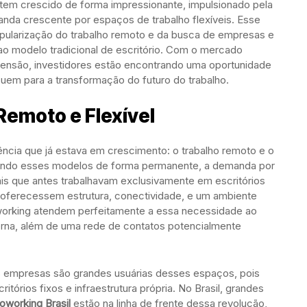
tem crescido de forma impressionante, impulsionado pela
nda crescente por espaços de trabalho flexíveis. Esse
opularização do trabalho remoto e da busca de empresas e
 ao modelo tradicional de escritório. Com o mercado
censão, investidores estão encontrando uma oportunidade
ibuem para a transformação do futuro do trabalho.
Remoto e Flexível
cia que já estava em crescimento: o trabalho remoto e o
tando esses modelos de forma permanente, a demanda por
is que antes trabalhavam exclusivamente em escritórios
 oferecessem estrutura, conectividade, e um ambiente
working atendem perfeitamente a essa necessidade ao
derna, além de uma rede de contatos potencialmente
as empresas são grandes usuárias desses espaços, pois
tórios fixos e infraestrutura própria. No Brasil, grandes
oworking Brasil
estão na linha de frente dessa revolução,