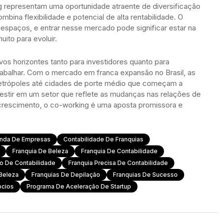
ng representam uma oportunidade atraente de diversificação
ina flexibilidade e potencial de alta rentabilidade. O
 espaços, e entrar nesse mercado pode significar estar na
ito para evoluir.
os horizontes tanto para investidores quanto para
rabalhar. Com o mercado em franca expansão no Brasil, as
etrópoles até cidades de porte médio que começam a
estir em um setor que reflete as mudanças nas relações de
 crescimento, o co-working é uma aposta promissora e
nda De Empresas
Contabilidade De Franquias
Franquia De Beleza
Franquia De Contabilidade
rio De Contabilidade
Franquia Precisa De Contabilidade
Beleza
Franquias De Depilação
Franquias De Sucesso
ocios
Programa De Aceleração De Startup