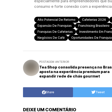
especialmente para empreendedores que bu
consumo e forte conexão com a experiência 
Alto Potencial De Retorno
Cafeterias 2026
Expansão De Franquias
Franchising Brasileiro
Franquias De Cafeterias
Investimento Em Fran
Negócios De Café
Oportunidades De Franquia
POSTAGEM ANTERIOR
Tea Shop consolida presença no Brasi
aposta na experiência premium para
expandir rede de chás gourmet
Share
Tweet
DEIXE UM COMENTÁRIO