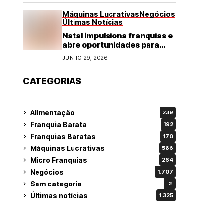
Máquinas Lucrativas
Negócios
Últimas Notícias
Natal impulsiona franquias e
abre oportunidades para
diversos segmentos do
JUNHO 29, 2026
varejo
CATEGORIAS
Alimentação
239
Franquia Barata
192
Franquias Baratas
170
Máquinas Lucrativas
586
Micro Franquias
264
Negócios
1.707
Sem categoria
2
Últimas notícias
1.325