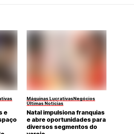
tivas
Máquinas Lucrativas
Negócios
Últimas Notícias
s e
Natal impulsiona franquias
spaço
e abre oportunidades para
diversos segmentos do
de
varejo