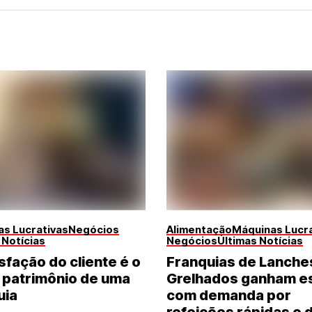
s Lucrativas
Negócios
Alimentação
Máquinas Lucra
 Notícias
Negócios
Últimas Notícias
sfação do cliente é o
Franquias de Lanche
 patrimônio de uma
Grelhados ganham e
uia
com demanda por
refeições rápidas e 