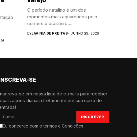
O período natalino é um dos
momentos mais aguardados pelo
ntação
comércio brasileiro....
BY
LAVINIA DE FREITAS
JUNHO 29, 2026
026
INSCREVA-SE
Inscreva-se em nossa lista de e-mails para receber
atualizações diárias diretamente em sua caixa de
entrada!
Eu concordo com o termos e Condições