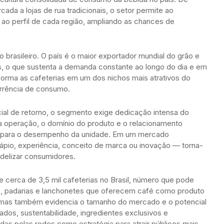
a a lojas de rua tradicionais, o setor permite ao
o perfil de cada região, ampliando as chances de
 brasileiro. O país é o maior exportador mundial do grão e
s, o que sustenta a demanda constante ao longo do dia e em
orma as cafeterias em um dos nichos mais atrativos do
corrência de consumo.
ial de retorno, o segmento exige dedicação intensa do
 operação, o domínio do produto e o relacionamento
os para o desempenho da unidade. Em um mercado
dápio, experiência, conceito de marca ou inovação — torna-
idelizar consumidores.
 cerca de 3,5 mil cafeterias no Brasil, número que pode
es, padarias e lanchonetes que oferecem café como produto
a, mas também evidencia o tamanho do mercado e o potencial
os, sustentabilidade, ingredientes exclusivos e
das pelas redes como estratégia para atrair públicos mais