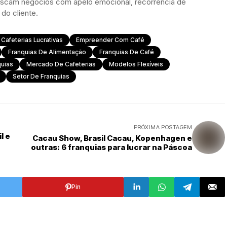
scam negócios com apelo emocional, recorrência de
do cliente.
Cafeterias Lucrativas
Empreender Com Café
Franquias De Alimentação
Franquias De Café
quias
Mercado De Cafeterias
Modelos Flexíveis
Setor De Franquias
PRÓXIMA POSTAGEM
l e
Cacau Show, Brasil Cacau, Kopenhagen e
outras: 6 franquias para lucrar na Páscoa
Pin