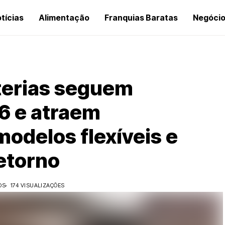
tícias
Alimentação
Franquias Baratas
Negóci
terias seguem
6 e atraem
odelos flexíveis e
retorno
OS
174 VISUALIZAÇÕES