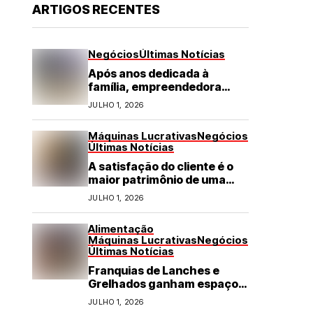
ARTIGOS RECENTES
Negócios
Últimas Notícias
Após anos dedicada à
família, empreendedora
transforma franquia de
JULHO 1, 2026
turismo em negócio de
destaque no RN
Máquinas Lucrativas
Negócios
Últimas Notícias
A satisfação do cliente é o
maior patrimônio de uma
franquia
JULHO 1, 2026
Alimentação
Máquinas Lucrativas
Negócios
Últimas Notícias
Franquias de Lanches e
Grelhados ganham espaço
com demanda por refeições
JULHO 1, 2026
rápidas e de qualidade