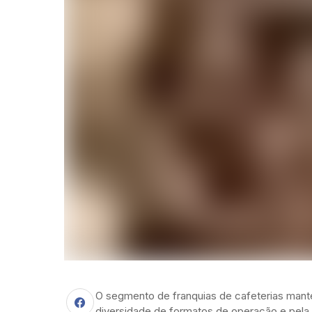
O segmento de franquias de cafeterias manté
diversidade de formatos de operação e pela 