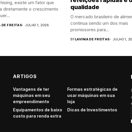
hising, existe um fator que
qualidade
ia diretamente o crescimento
uer...
O mercado brasileiro de alime
continua sendo um dos mais
A DE FREITAS
JULHO 1, 2026
promissores para...
BY
LAVINIA DE FREITAS
JULHO 1, 2
ARTIGOS
Vantagens de ter
Formas estratégicas de
máquinas em seu
usar máquinas em sua
empreendimento
loja
Equipamentos de baixo
Dicas de Investimentos
custo para renda extra