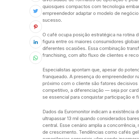
quiosques compactos com tecnologia embarcad
empreendedor adaptar o modelo de negócio a
sucesso.
O café ocupa posição estratégica na rotina do
figura entre os maiores consumidores globai
diferentes ocasiões. Essa combinação transf
franchising, com alto fluxo de clientes e re
Especialistas apontam que, apesar do potenc
franqueado. A presença do empreendedor na
próximo com o cliente são fatores decisiv
competitivo, a diferenciação — seja por car
se essencial para conquistar participação e f
Dados da Euromonitor indicam a existência de
ultrapassar 13 mil quando considerados bar
central. Esse cenário amplia a concorrênci
de crescimento. Tendências como cafés gelad
experiências sensoriais vêm sendo incorpora