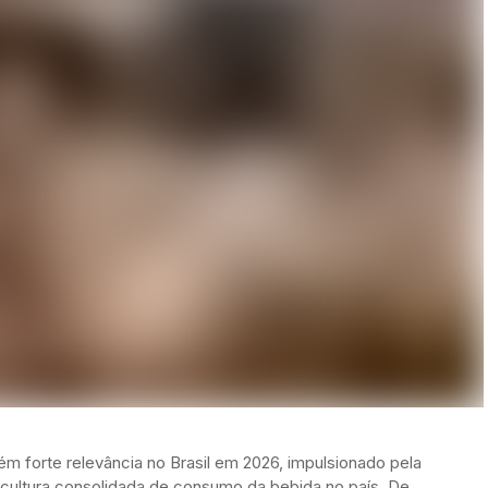
m forte relevância no Brasil em 2026, impulsionado pela
cultura consolidada de consumo da bebida no país. De