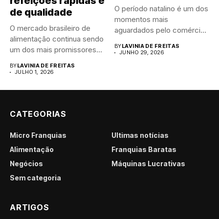
refeições rápidas e
O período natalino é um dos
de qualidade
momentos mais
O mercado brasileiro de
aguardados pelo comércio
alimentação continua sendo
brasileiro....
BY
LAVINIA DE FREITAS
um dos mais promissores
JUNHO 29, 2026
para...
BY
LAVINIA DE FREITAS
JULHO 1, 2026
CATEGORIAS
Micro Franquias
Últimas notícias
Alimentação
Franquias Baratas
Negócios
Máquinas Lucrativas
Sem categoria
ARTIGOS