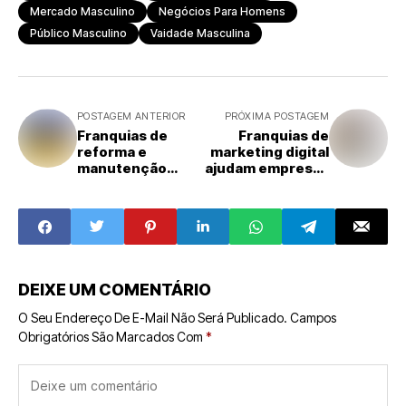
Mercado Masculino
Negócios Para Homens
Público Masculino
Vaidade Masculina
POSTAGEM ANTERIOR
PRÓXIMA POSTAGEM
Franquias de
Franquias de
reforma e
marketing digital
manutenção
ajudam empresas
crescem com
locais a se
demanda por
posicionarem no
melhorias em
ambiente online
casa
DEIXE UM COMENTÁRIO
O Seu Endereço De E-Mail Não Será Publicado.
Campos
Obrigatórios São Marcados Com
*