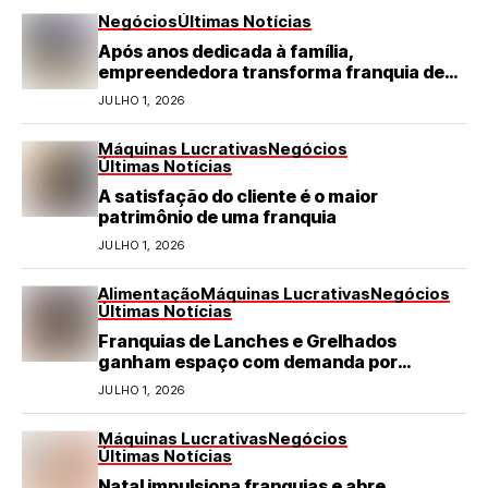
Negócios
Últimas Notícias
Após anos dedicada à família,
empreendedora transforma franquia de
turismo em negócio de destaque no RN
JULHO 1, 2026
Máquinas Lucrativas
Negócios
Últimas Notícias
A satisfação do cliente é o maior
patrimônio de uma franquia
JULHO 1, 2026
Alimentação
Máquinas Lucrativas
Negócios
Últimas Notícias
Franquias de Lanches e Grelhados
ganham espaço com demanda por
refeições rápidas e de qualidade
JULHO 1, 2026
Máquinas Lucrativas
Negócios
Últimas Notícias
Natal impulsiona franquias e abre